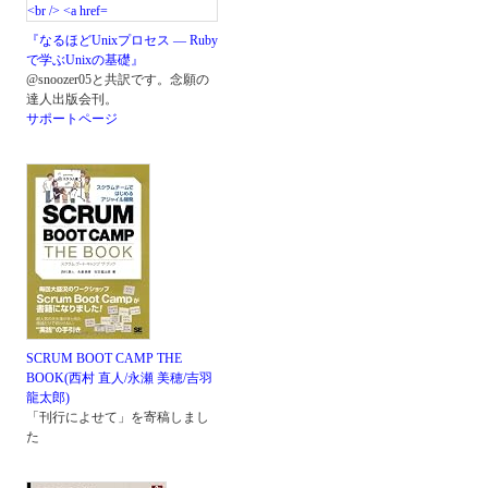
『なるほどUnixプロセス ― Ruby
で学ぶUnixの基礎』
@snoozer05と共訳です。念願の
達人出版会刊。
サポートページ
SCRUM BOOT CAMP THE
BOOK(西村 直人/永瀬 美穂/吉羽
龍太郎)
「刊行によせて」を寄稿しまし
た