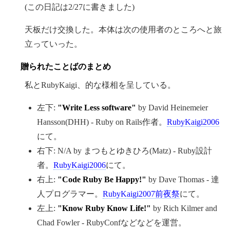
(この日記は2/27に書きました)
天板だけ交換した。本体は次の使用者のところへと旅
立っていった。
贈られたことばのまとめ
私とRubyKaigi、的な様相を呈している。
左下:
"Write Less software"
by David Heinemeier
Hansson(DHH) - Ruby on Rails作者。
RubyKaigi2006
にて。
右下: N/A by まつもとゆきひろ(Matz) - Ruby設計
者。
RubyKaigi2006
にて。
右上:
"Code Ruby Be Happy!"
by Dave Thomas - 達
人プログラマー。
RubyKaigi2007前夜祭
にて。
左上:
"Know Ruby Know Life!"
by Rich Kilmer and
Chad Fowler - RubyConfなどなどを運営。