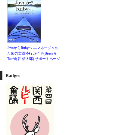
JavaからRubyへ ―マネージャの
ための実践移行ガイド(Bruce A.
Tate/角谷 信太郎)
サポートページ
Badges