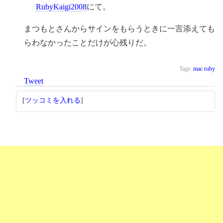
RubyKaigi2008
にて。
まつもとさんからサインをもらうときに一言添えても
らわなかったことだけが心残りだ。
Tags:
mac
ruby
Tweet
[
ツッコミを入れる
]