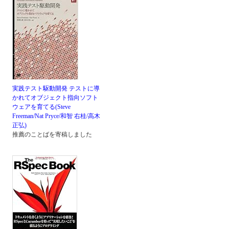
実践テスト駆動開発 テストに導
かれてオブジェクト指向ソフト
ウェアを育てる(Steve
Freeman/Nat Pryce/和智 右桂/高木
正弘)
推薦のことばを寄稿しました