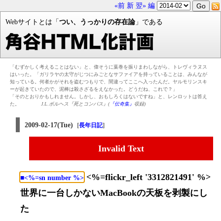
«前
新
翌»
編
Webサイトとは「
つい、うっかりの存在論
」である
「むずかしく考えることはない」と、偉そうに葉巻を振りまわしながら、トレヴィラヌス
はいった。「ガリラヤの太守がじつにみごとなサファイアを持っていることは、みんなが
知っている。何者かがそれを盗むつもりで、間違ってここへ入ったんだ。ヤルモリンスキ
ーが起きていたので、泥棒は殺さざるをえなかった。どうだね、これで？」
「そのとおりかもしれません。しかし、おもしろくはないですね」と、レンロットは答え
た。
J.L.ボルヘス『死とコンパス』(
『伝奇集』
収録)
2009-02-17(Tue)
[
]
長年日記
Invalid Text
<%=flickr_left '3312821491' %>
■<%=sn number %>
世界に一台しかないMacBookの天板を剥製にし
た