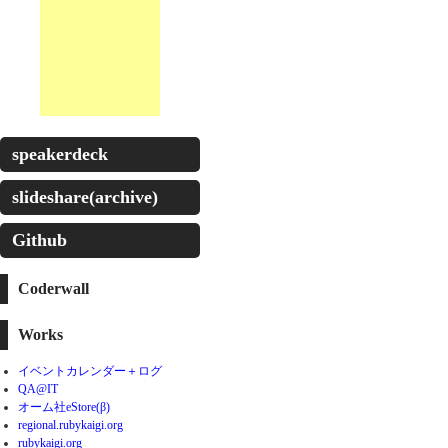
speakerdeck
slideshare(archive)
Github
Coderwall
Works
イベントカレンダー＋ログ
QA@IT
オーム社eStore(β)
regional.rubykaigi.org
rubykaigi.org