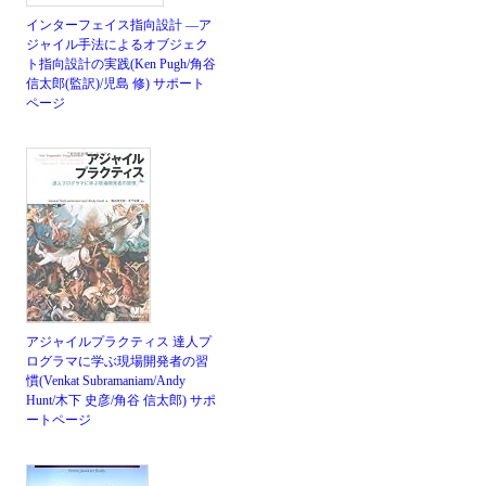
インターフェイス指向設計 ―ア
ジャイル手法によるオブジェク
ト指向設計の実践(Ken Pugh/角谷
信太郎(監訳)/児島 修)
サポート
ページ
アジャイルプラクティス 達人プ
ログラマに学ぶ現場開発者の習
慣(Venkat Subramaniam/Andy
Hunt/木下 史彦/角谷 信太郎)
サポ
ートページ