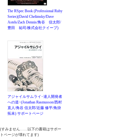
The RSpec Book (Professional Ruby
Series)(David Chelimsky/Dave
Astels/Zach Dennis/角谷 信太郎/
豊田 祐司/株式会社クイープ)
アジャイルサムライ−達人開発者
への道−(Jonathan Rasmusson/西村
直人/角谷 信太郎/近藤 修平/角掛
拓未)
サポートページ
(すみません……以下の書籍はサポー
トページが壊れてます)