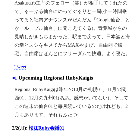
Asakusa.rb主宰のフェロー（笑）が相手してくれたの
で、るーぷる仙台にのってぐるりと一周(小一時間乗
ってると社内アナウンスがだんだん「Google仙台」と
か「ルーブル仙台」に聞こえてくる)。青葉城からの
見晴しがきもちよかった。駅まで戻って、日本酒と海
の幸とスシをキメてからMAXやまびこ自由列で帰
宅。自由席はほんとにフリーダムで快適。よく寝た。
Tweet
Upcoming Regional RubyKaigis
■1
Regional RubyKaigiは昨年の10月の札幌01、11月の関
西01、12月の九州01(ああ。感想かいてない)、そして
この週末の仙台01と毎月続いているのだけれども、2
月もあります。それもふたつ:
2/2(月):
松江Ruby会議01