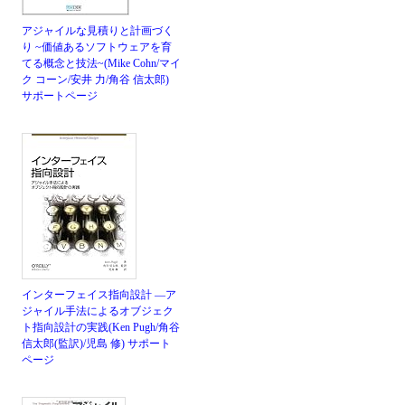
アジャイルな見積りと計画づく
り ~価値あるソフトウェアを育
てる概念と技法~(Mike Cohn/マイ
ク コーン/安井 力/角谷 信太郎)
サポートページ
インターフェイス指向設計 ―ア
ジャイル手法によるオブジェク
ト指向設計の実践(Ken Pugh/角谷
信太郎(監訳)/児島 修)
サポート
ページ