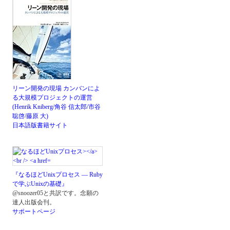
リーン開発の現場 カンバンによ
る大規模プロジェクトの運営
(Henrik Kniberg/角谷 信太郎/市谷
聡啓/藤原 大)
日本語版書籍サイト
『なるほどUnixプロセス ― Ruby
で学ぶUnixの基礎』
@snoozer05と共訳です。念願の
達人出版会刊。
サポートページ