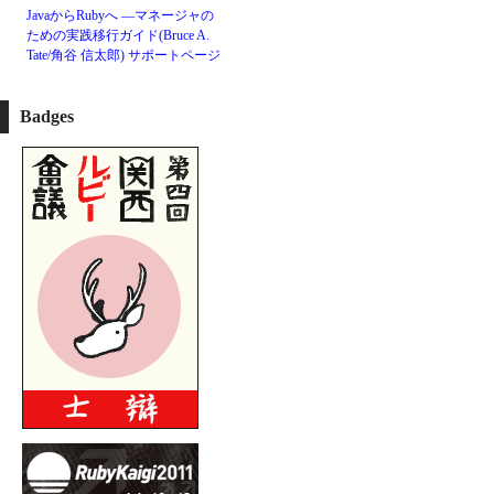
JavaからRubyへ ―マネージャの
ための実践移行ガイド(Bruce A.
Tate/角谷 信太郎)
サポートページ
Badges