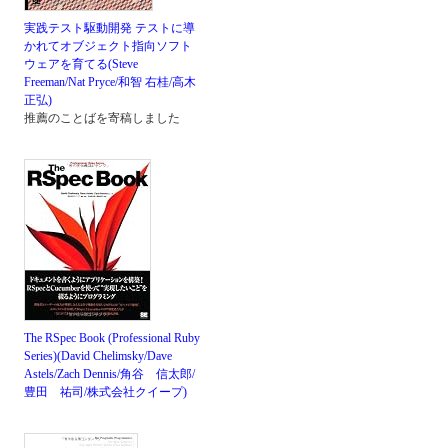
実践テスト駆動開発 テストに導
かれてオブジェクト指向ソフト
ウェアを育てる(Steve
Freeman/Nat Pryce/和智 右桂/高木
正弘)
推薦のことばを寄稿しました
The RSpec Book (Professional Ruby
Series)(David Chelimsky/Dave
Astels/Zach Dennis/角谷 信太郎/
豊田 祐司/株式会社クイープ)