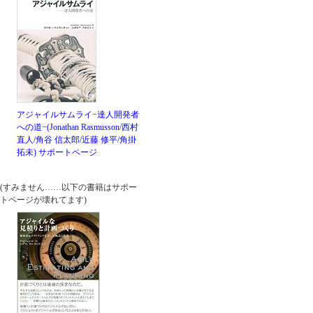
アジャイルサムライ−達人開発者
への道−(Jonathan Rasmusson/西村
直人/角谷 信太郎/近藤 修平/角掛
拓未)
サポートページ
(すみません……以下の書籍はサポー
トページが壊れてます)