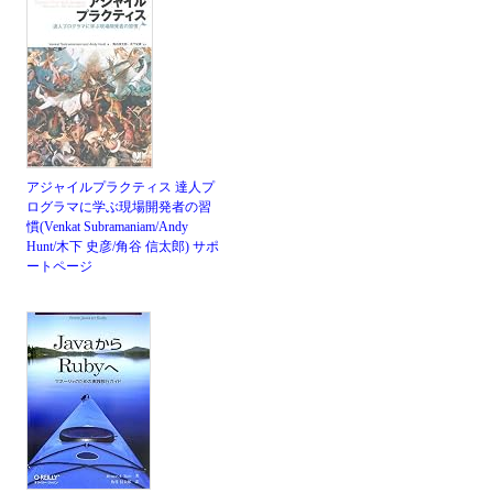
アジャイルプラクティス 達人プ
ログラマに学ぶ現場開発者の習
慣(Venkat Subramaniam/Andy
Hunt/木下 史彦/角谷 信太郎)
サポ
ートページ