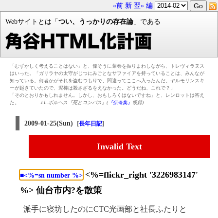
«前
新
翌»
編
Webサイトとは「
つい、うっかりの存在論
」である
「むずかしく考えることはない」と、偉そうに葉巻を振りまわしながら、トレヴィラヌス
はいった。「ガリラヤの太守がじつにみごとなサファイアを持っていることは、みんなが
知っている。何者かがそれを盗むつもりで、間違ってここへ入ったんだ。ヤルモリンスキ
ーが起きていたので、泥棒は殺さざるをえなかった。どうだね、これで？」
「そのとおりかもしれません。しかし、おもしろくはないですね」と、レンロットは答え
た。
J.L.ボルヘス『死とコンパス』(
『伝奇集』
収録)
2009-01-25(Sun)
[
]
長年日記
Invalid Text
<%=flickr_right '3226983147'
■<%=sn number %>
%> 仙台市内?を散策
派手に寝坊したのにCTC光画部と社長ふたりと