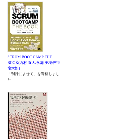
SCRUM BOOT CAMP THE
BOOK(西村 直人/永瀬 美穂/吉羽
龍太郎)
「刊行によせて」を寄稿しまし
た