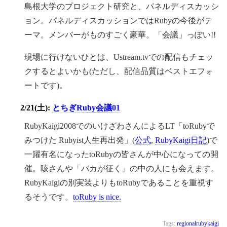
島根大学のプロジェクト研究と、パネルディスカッシ
ョン。パネルディスカッションではRubyの今後がテ
ーマ。メンバーがものすごく豪華。「会議」っぽい!!
現場に行けないひとは、Ustream.tvでの配信もチェッ
クするとよいかも(ただし、配信品質はベストエフォ
ートです)。
2/21(土):
とちぎRuby会議01
RubyKaigi2008でのいけざわさんによるLT「toRubyで
みつけた Rubyist人生再出発」(
公式
,
RubyKaigi日記
)で
一躍有名になったtoRubyの皆さんが中心になっての開
催。咳さんや「バカが征く」の中の人にも会えます。
RubyKaigiの別実装よりもtoRubyであることを重視す
るそうです。
toRuby is nice.
Tags:
regionalrubykaigi