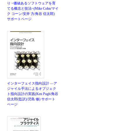
り ~価値あるソフトウェアを育
てる概念と技法~(Mike Cohn/マイ
ク コーン/安井 力/角谷 信太郎)
サポートページ
インターフェイス指向設計 ―ア
ジャイル手法によるオブジェク
ト指向設計の実践(Ken Pugh/角谷
信太郎(監訳)/児島 修)
サポート
ページ