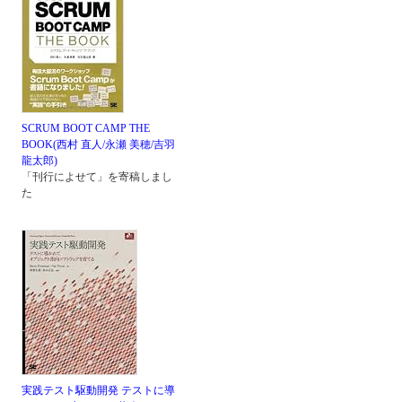
SCRUM BOOT CAMP THE
BOOK(西村 直人/永瀬 美穂/吉羽
龍太郎)
「刊行によせて」を寄稿しまし
た
実践テスト駆動開発 テストに導