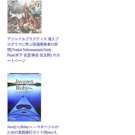
アジャイルプラクティス 達人プ
ログラマに学ぶ現場開発者の習
慣(Venkat Subramaniam/Andy
Hunt/木下 史彦/角谷 信太郎)
サポ
ートページ
JavaからRubyへ ―マネージャの
ための実践移行ガイド(Bruce A.