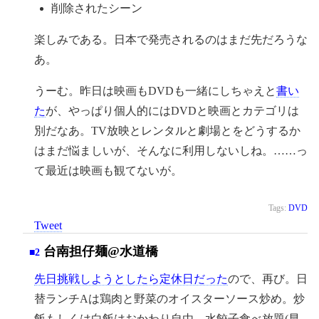
削除されたシーン
楽しみである。日本で発売されるのはまだ先だろうな
あ。
うーむ。昨日は映画もDVDも一緒にしちゃえと
書い
た
が、やっぱり個人的にはDVDと映画とカテゴリは
別だなあ。TV放映とレンタルと劇場とをどうするか
はまだ悩ましいが、そんなに利用しないしね。……っ
て最近は映画も観てないが。
Tags:
DVD
Tweet
台南担仔麺@水道橋
■2
先日挑戦しようとしたら定休日だった
ので、再び。日
替ランチAは鶏肉と野菜のオイスターソース炒め。炒
飯もしくは白飯はおかわり自由、水餃子食べ放題(早