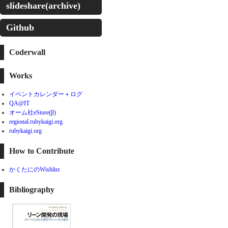
slideshare(archive)
Github
Coderwall
Works
イベントカレンダー＋ログ
QA@IT
オーム社eStore(β)
regional.rubykaigi.org
rubykaigi.org
How to Contribute
かくたにのWishlist
Bibliography