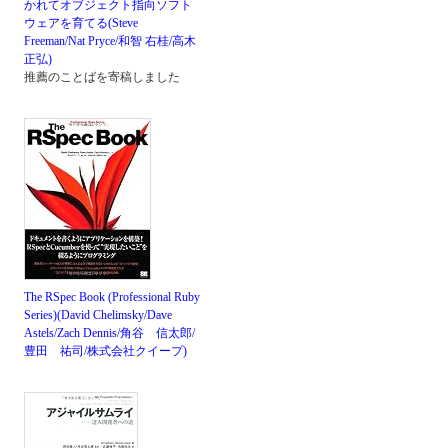
かれてオブジェクト指向ソフト
ウェアを育てる(Steve
Freeman/Nat Pryce/和智 右桂/高木
正弘)
推薦のことばを寄稿しました
The RSpec Book (Professional Ruby
Series)(David Chelimsky/Dave
Astels/Zach Dennis/角谷 信太郎/
豊田 祐司/株式会社クイープ)