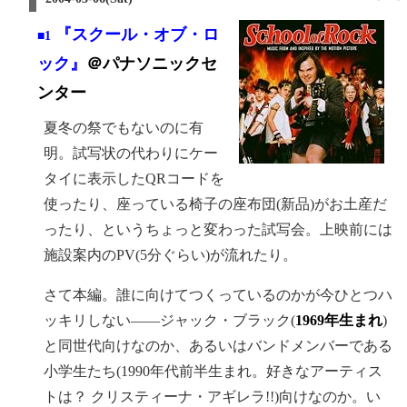
『スクール・オブ・ロ
■1
ック』
＠パナソニックセ
ンター
夏冬の祭でもないのに有
明。試写状の代わりにケー
タイに表示したQRコードを
使ったり、座っている椅子の座布団(新品)がお土産だ
ったり、というちょっと変わった試写会。上映前には
施設案内のPV(5分ぐらい)が流れたり。
さて本編。誰に向けてつくっているのかが今ひとつハ
ッキリしない——ジャック・ブラック(
1969年生まれ
)
と同世代向けなのか、あるいはバンドメンバーである
小学生たち(1990年代前半生まれ。好きなアーティス
トは？ クリスティーナ・アギレラ!!)向けなのか。い