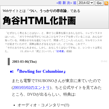
«前
新
次»
追
Webサイトとは「
つい、うっかりの存在論
」である
「むずかしく考えることはない」と、偉そうに葉巻を振りまわしながら、トレヴィラヌス
はいった。「ガリラヤの太守がじつにみごとなサファイアを持っていることは、みんなが
知っている。何者かがそれを盗むつもりで、間違ってここへ入ったんだ。ヤルモリンスキ
ーが起きていたので、泥棒は殺さざるをえなかった。どうだね、これで？」
「そのとおりかもしれません。しかし、おもしろくはないですね」と、レンロットは答え
た。
J.L.ボルヘス『死とコンパス』(
『伝奇集』
収録)
2003-03-06(Thu)
[Edit]
『Bowling for Columbine』
■1
またも電撃でTSUBONOさんが東京に来ていたので
(
2003/03/02のエントリ
)、ちと公式サイトを見てみた
ところ、DVDが出るらしい。特典は:
オーディオ・コメンタリー(!!)