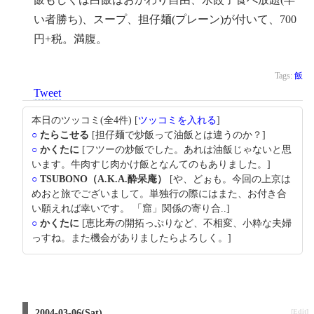
い者勝ち)、スープ、担仔麺(プレーン)が付いて、700
円+税。満腹。
Tags:
飯
Tweet
本日のツッコミ(全4件) [
ツッコミを入れる
]
○
たらこせる
[担仔麺で炒飯って油飯とは違うのか？]
○
かくたに
[フツーの炒飯でした。あれは油飯じゃないと思
います。牛肉すじ肉かけ飯となんてのもありました。]
○
TSUBONO（A.K.A.酔呆庵）
[や、どぉも。今回の上京は
めおと旅でございまして。単独行の際にはまた、お付き合
い願えれば幸いです。 「窟」関係の寄り合..]
○
かくたに
[恵比寿の開拓っぷりなど、不相変、小粋な夫婦
っすね。また機会がありましたらよろしく。]
2004-03-06(Sat)
[Edit]