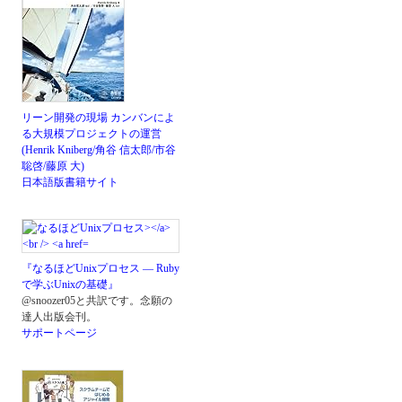
リーン開発の現場 カンバンによ
る大規模プロジェクトの運営
(Henrik Kniberg/角谷 信太郎/市谷
聡啓/藤原 大)
日本語版書籍サイト
『なるほどUnixプロセス ― Ruby
で学ぶUnixの基礎』
@snoozer05と共訳です。念願の
達人出版会刊。
サポートページ