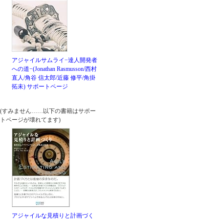
アジャイルサムライ−達人開発者
への道−(Jonathan Rasmusson/西村
直人/角谷 信太郎/近藤 修平/角掛
拓未)
サポートページ
(すみません……以下の書籍はサポー
トページが壊れてます)
アジャイルな見積りと計画づく