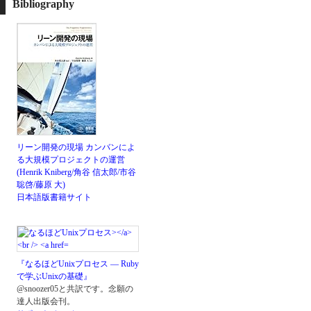
Bibliography
リーン開発の現場 カンバンによ
る大規模プロジェクトの運営
(Henrik Kniberg/角谷 信太郎/市谷
聡啓/藤原 大)
日本語版書籍サイト
『なるほどUnixプロセス ― Ruby
で学ぶUnixの基礎』
@snoozer05と共訳です。念願の
達人出版会刊。