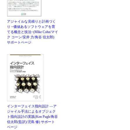
アジャイルな見積りと計画づく
り ~価値あるソフトウェアを育
てる概念と技法~(Mike Cohn/マイ
ク コーン/安井 力/角谷 信太郎)
サポートページ
インターフェイス指向設計 ―ア
ジャイル手法によるオブジェク
ト指向設計の実践(Ken Pugh/角谷
信太郎(監訳)/児島 修)
サポート
ページ