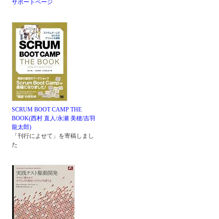
サポートページ
SCRUM BOOT CAMP THE
BOOK(西村 直人/永瀬 美穂/吉羽
龍太郎)
「刊行によせて」を寄稿しまし
た