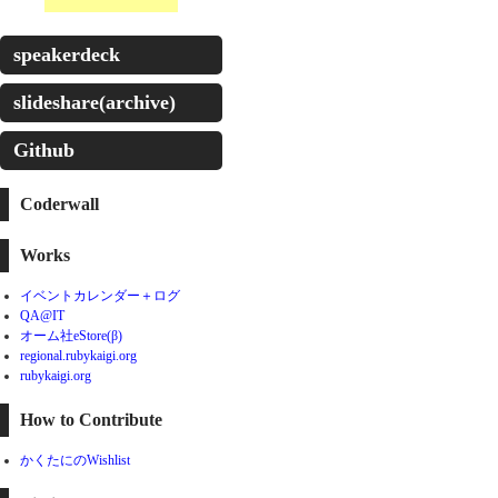
speakerdeck
slideshare(archive)
Github
Coderwall
Works
イベントカレンダー＋ログ
QA@IT
オーム社eStore(β)
regional.rubykaigi.org
rubykaigi.org
How to Contribute
かくたにのWishlist