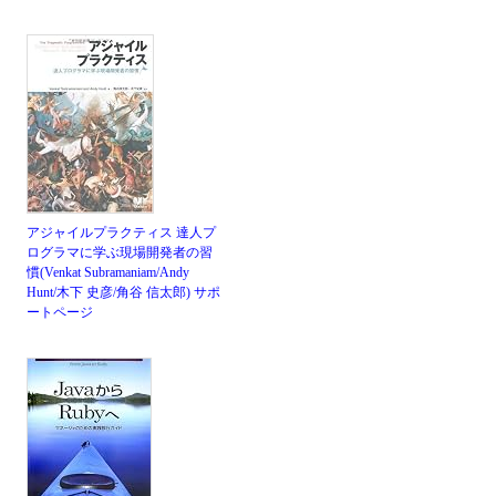
アジャイルプラクティス 達人プ
ログラマに学ぶ現場開発者の習
慣(Venkat Subramaniam/Andy
Hunt/木下 史彦/角谷 信太郎)
サポ
ートページ