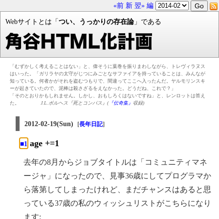
«前
新
翌»
編
Webサイトとは「
つい、うっかりの存在論
」である
「むずかしく考えることはない」と、偉そうに葉巻を振りまわしながら、トレヴィラヌス
はいった。「ガリラヤの太守がじつにみごとなサファイアを持っていることは、みんなが
知っている。何者かがそれを盗むつもりで、間違ってここへ入ったんだ。ヤルモリンスキ
ーが起きていたので、泥棒は殺さざるをえなかった。どうだね、これで？」
「そのとおりかもしれません。しかし、おもしろくはないですね」と、レンロットは答え
た。
J.L.ボルヘス『死とコンパス』(
『伝奇集』
収録)
2012-02-19(Sun)
[
]
長年日記
age +=1
■1
去年の8月からジョブタイトルは「コミュニティマネ
ージャ」になったので、見事36歳にしてプログラマか
ら落第してしまったけれど、まだチャンスはあると思
っている37歳の私のウィッシュリストがこちらになり
ます: