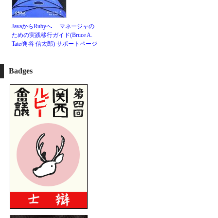
JavaからRubyへ ―マネージャの
ための実践移行ガイド(Bruce A.
Tate/角谷 信太郎)
サポートページ
Badges