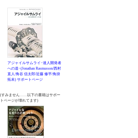
アジャイルサムライ−達人開発者
への道−(Jonathan Rasmusson/西村
直人/角谷 信太郎/近藤 修平/角掛
拓未)
サポートページ
(すみません……以下の書籍はサポー
トページが壊れてます)