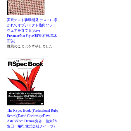
実践テスト駆動開発 テストに導
かれてオブジェクト指向ソフト
ウェアを育てる(Steve
Freeman/Nat Pryce/和智 右桂/高木
正弘)
推薦のことばを寄稿しました
The RSpec Book (Professional Ruby
Series)(David Chelimsky/Dave
Astels/Zach Dennis/角谷 信太郎/
豊田 祐司/株式会社クイープ)