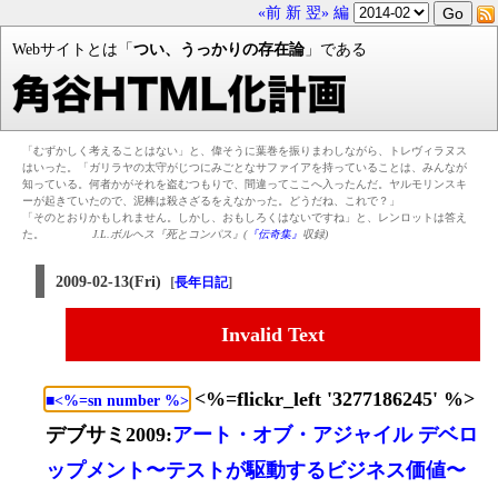
«前
新
翌»
編
Webサイトとは「
つい、うっかりの存在論
」である
「むずかしく考えることはない」と、偉そうに葉巻を振りまわしながら、トレヴィラヌス
はいった。「ガリラヤの太守がじつにみごとなサファイアを持っていることは、みんなが
知っている。何者かがそれを盗むつもりで、間違ってここへ入ったんだ。ヤルモリンスキ
ーが起きていたので、泥棒は殺さざるをえなかった。どうだね、これで？」
「そのとおりかもしれません。しかし、おもしろくはないですね」と、レンロットは答え
た。
J.L.ボルヘス『死とコンパス』(
『伝奇集』
収録)
2009-02-13(Fri)
[
]
長年日記
Invalid Text
<%=flickr_left '3277186245' %>
■<%=sn number %>
デブサミ2009:
アート・オブ・アジャイル デベロ
ップメント〜テストが駆動するビジネス価値〜