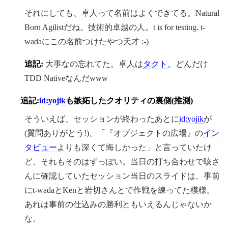
それにしても、卓人って名前はよくできてる。Natural
Born Agilistだね。技術的卓越の人。t is for testing. t-
wadaにこの名前つけたやつ天才 :-)
追記:
大事なの忘れてた。卓人は
タクト
。どんだけ
TDD Nativeなんだwww
追記:
id:yojik
も嫉妬したクオリティの裏側(推測)
そういえば、セッションが終わったあとに
id:yojik
が
(質問ありがとう!)、「『オブジェクトの広場』の
イン
タビュー
よりも深くて悔しかった」と言っていたけ
ど、それもそのはずっぽい。当日の打ち合わせで咳さ
んに確認していたセッション当日のスライドは、事前
にt-wadaとKenと岩切さんとで作戦を練ってた模様。
あれは事前の仕込みの勝利ともいえるんじゃないか
な。