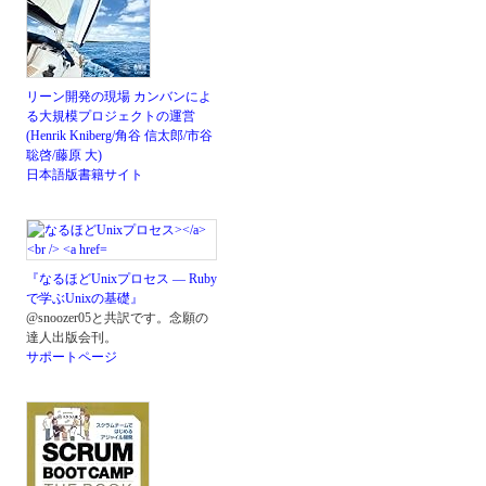
リーン開発の現場 カンバンによ
る大規模プロジェクトの運営
(Henrik Kniberg/角谷 信太郎/市谷
聡啓/藤原 大)
日本語版書籍サイト
『なるほどUnixプロセス ― Ruby
で学ぶUnixの基礎』
@snoozer05と共訳です。念願の
達人出版会刊。
サポートページ