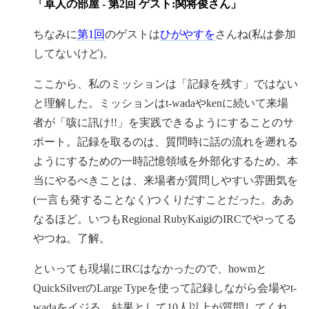
「卓人の部屋 - 第2回 ゲスト:関将俊さん」
ちなみに
第1回
のゲストは
ひがやすを
さんね(私は参加
してないけど)。
ここから、私のミッションは「記録を残す」ではない
と理解した。ミッションはt-wadaやkenに続いて来場
者が「咳に訊け!!」を実践できるようにすることのサ
ポート。記録を取るのは、質問時に話の流れを遡れる
ようにするための一時記憶領域を外部化するため。本
当にやるべきことは、来場者が質問しやすい雰囲気を
(一言も発することなく)つくりだすことだった。ああ
なるほど。いつもRegional RubyKaigiのIRCでやってる
やつね。了解。
といっても現場にIRCはなかったので、howmと
QuickSilverのLarge Typeを使って記録しながら会場やt-
wadaをイジる。結果として10人以上が質問してくれ