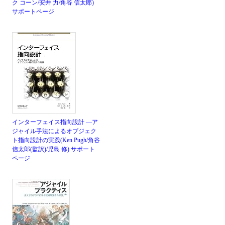
ク コーン/安井 力/角谷 信太郎)
サポートページ
インターフェイス指向設計 ―ア
ジャイル手法によるオブジェク
ト指向設計の実践(Ken Pugh/角谷
信太郎(監訳)/児島 修)
サポート
ページ