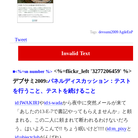
Tags:
devsumi2009
AgileEnP
Tweet
Invalid Text
<%=flickr_left '3277206459' %>
■<%=sn number %>
デブサミ2009:
パネルディスカッション：テスト
を行うこと、テストを続けること
id:IWAKIRI
や
id:t-wada
から夜中に突然メールが来て
「あしたの13-E-7で書記やってもらえませんか」と頼
まれる。この二人に頼まれて断われるわけないだろ
う。はいよろこんで!! ちょう眠いけど!!!! (
id:m_pixy
と
id:objectclub
がんばれ)。