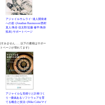
アジャイルサムライ−達人開発者
への道−(Jonathan Rasmusson/西村
直人/角谷 信太郎/近藤 修平/角掛
拓未)
サポートページ
(すみません……以下の書籍はサポー
トページが壊れてます)
アジャイルな見積りと計画づく
り ~価値あるソフトウェアを育
てる概念と技法~(Mike Cohn/マイ