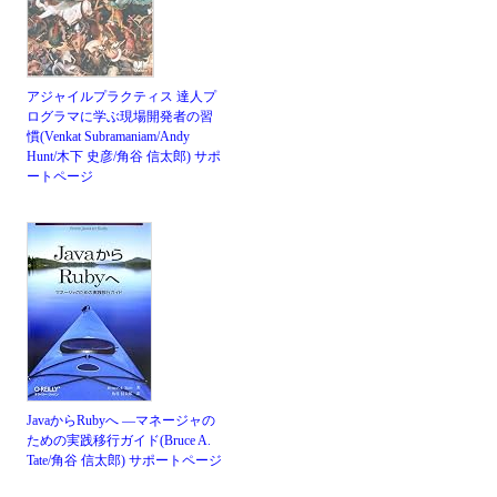
アジャイルプラクティス 達人プ
ログラマに学ぶ現場開発者の習
慣(Venkat Subramaniam/Andy
Hunt/木下 史彦/角谷 信太郎)
サポ
ートページ
JavaからRubyへ ―マネージャの
ための実践移行ガイド(Bruce A.
Tate/角谷 信太郎)
サポートページ