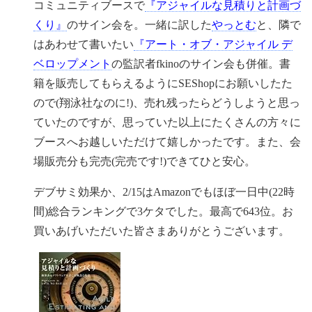
コミュニティブースで
『アジャイルな見積りと計画づ
くり』
のサイン会を。一緒に訳した
やっとむ
と、隣で
はあわせて書いたい
『アート・オブ・アジャイル デ
ベロップメント
の監訳者fkinoのサイン会も併催。書
籍を販売してもらえるようにSEShopにお願いしたた
ので(翔泳社なのに!)、売れ残ったらどうしようと思っ
ていたのですが、思っていた以上にたくさんの方々に
ブースへお越しいただけて嬉しかったです。また、会
場販売分も完売(完売です!)できてひと安心。
デブサミ効果か、2/15はAmazonでもほぼ一日中(22時
間)総合ランキングで3ケタでした。最高で643位。お
買いあげいただいた皆さまありがとうございます。