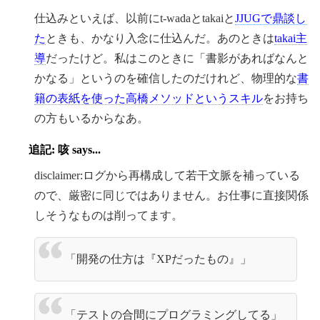
仕込みといえば、以前にt-wadaとtakaiと
JJUGで鼎談し
た
ときも、かなり入念に仕込んだ。あのときは
takai主
導
だったけど。私はこのときに「書影があればなんと
かなる」というのを確信したのだけれど、物理的な
書
籍の表紙を使った高橋メソッドというスキル
をお持ち
の方もいるからなあ。
追記: 咳 says...
disclaimer:ログから再構成して若干文脈を補っている
ので、厳密に同じではありません。お仕事に直接関係
しそうなものは削ってます。
「開発の仕方は『XPだったもの』」
「テストの合間にプログラミングしてる」