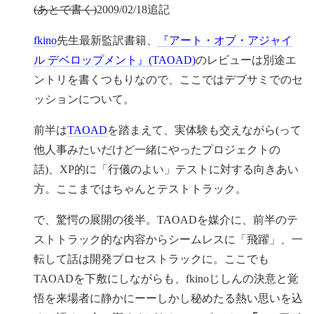
(あとで書く)
2009/02/18追記
fkino
先生最新監訳書籍、
『アート・オブ・アジャイ
ル デベロップメント』(TAOAD)
のレビューは別途エ
ントリを書くつもりなので、ここではデブサミでのセ
ッションについて。
前半は
TAOAD
を踏まえて、実体験も交えながら(って
他人事みたいだけど一緒にやったプロジェクトの
話)、XP的に「行儀のよい」テストに対する向きあい
方。ここまではちゃんとテストトラック。
で、驚愕の展開の後半。TAOADを媒介に、前半のテ
ストトラック的な内容からシームレスに「飛躍」、一
転して話は開発プロセストラックに。ここでも
TAOADを下敷にしながらも、fkinoじしんの決意と覚
悟を来場者に静かにーーしかし秘めたる熱い思いを込