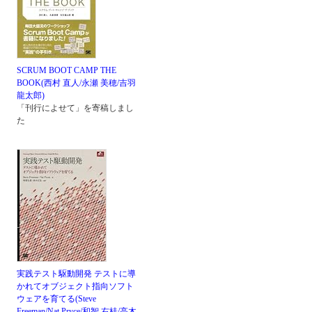
SCRUM BOOT CAMP THE
BOOK(西村 直人/永瀬 美穂/吉羽
龍太郎)
「刊行によせて」を寄稿しまし
た
実践テスト駆動開発 テストに導
かれてオブジェクト指向ソフト
ウェアを育てる(Steve
Freeman/Nat Pryce/和智 右桂/高木