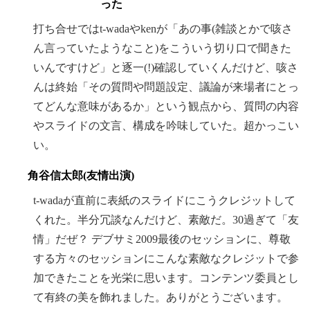
った
打ち合せではt-wadaやkenが「あの事(雑談とかで咳さ
ん言っていたようなこと)をこういう切り口で聞きた
いんですけど」と逐一(!)確認していくんだけど、咳さ
んは終始「その質問や問題設定、議論が来場者にとっ
てどんな意味があるか」という観点から、質問の内容
やスライドの文言、構成を吟味していた。超かっこい
い。
角谷信太郎(友情出演)
t-wadaが直前に表紙のスライドにこうクレジットして
くれた。半分冗談なんだけど、素敵だ。30過ぎて「友
情」だぜ？ デブサミ2009最後のセッションに、尊敬
する方々のセッションにこんな素敵なクレジットで参
加できたことを光栄に思います。コンテンツ委員とし
て有終の美を飾れました。ありがとうございます。