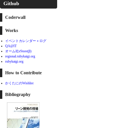
Github
Coderwall
Works
イベントカレンダー＋ログ
QA@IT
オーム社eStore(β)
regional.rubykaigi.org
rubykaigi.org
How to Contribute
かくたにのWishlist
Bibliography