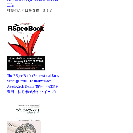
正弘)
推薦のことばを寄稿しました
The RSpec Book (Professional Ruby
Series)(David Chelimsky/Dave
Astels/Zach Dennis/角谷 信太郎/
豊田 祐司/株式会社クイープ)