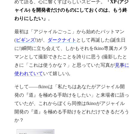
めて語る、心に響くすばらしいスピーチ。
「XP (アジ
ャイル) を開発者だけのものにしておくのは、もう終
わりにしたい」
。
最初は「アジャイルごっこ」から始めたバットマン
(
ビギンズ
!)が、
ダークナイト
として再誕した(誕生日
に!)瞬間に立ち会えて、しかもそれをfkino専属カメラ
マンとして撮影できたことを誇りに思う (撮影したと
きに「これは使うかな？」と思っていた写真が
見事に
使われていて
いて嬉しい)。
そして――fkinoは「私たちはあなたがアジャイル開
発の『道』を極める手助けをしたい」と来場者に語っ
ていたが、これからぼくら同僚はfkinoがアジャイル
開発の『道』を極める手助けをどれだけできるだろう
か？