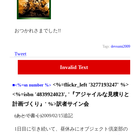
おつかれさまでした!!
Tags:
devsumi2009
Tweet
Invalid Text
<%=flickr_left '3277193247' %>
■<%=sn number %>
<%=isbn '4839924023', '『アジャイルな見積りと
計画づくり』' %>訳者サイン会
(あとで書く)
2009/02/15追記
1日目に引き続いて、昼休みにオブジェクト倶楽部の