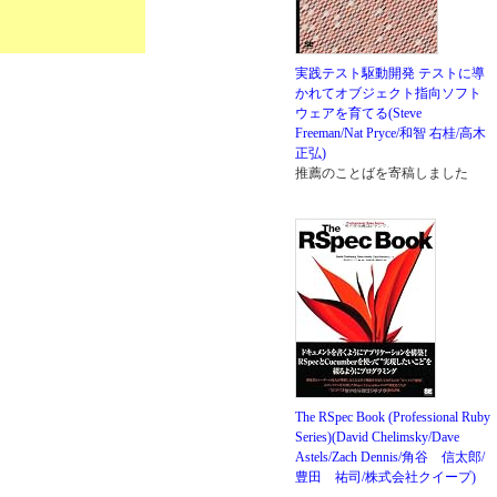
実践テスト駆動開発 テストに導
かれてオブジェクト指向ソフト
ウェアを育てる(Steve
Freeman/Nat Pryce/和智 右桂/高木
正弘)
推薦のことばを寄稿しました
The RSpec Book (Professional Ruby
Series)(David Chelimsky/Dave
Astels/Zach Dennis/角谷 信太郎/
豊田 祐司/株式会社クイープ)