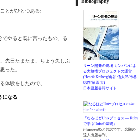
Bibliography
ことがひとつある:
自分でやると既に言ったもの、る
、先日たまたま、ちょう久しぶ
リーン開発の現場 カンバンによ
思った。
る大規模プロジェクトの運営
(Henrik Kniberg/角谷 信太郎/市谷
聡啓/藤原 大)
ちる体験をしたので、
日本語版書籍サイト
うになる
『なるほどUnixプロセス ― Ruby
で学ぶUnixの基礎』
@snoozer05と共訳です。念願の
達人出版会刊。