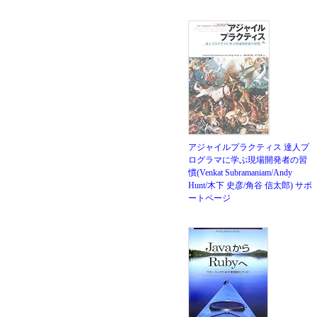
アジャイルプラクティス 達人プ
ログラマに学ぶ現場開発者の習
慣(Venkat Subramaniam/Andy
Hunt/木下 史彦/角谷 信太郎)
サポ
ートページ