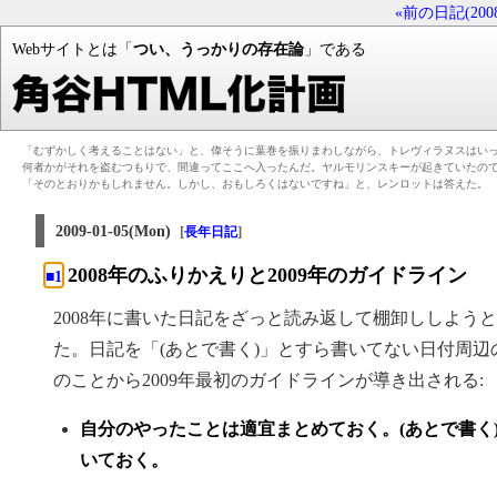
«前の日記(2008-
Webサイトとは「
つい、うっかりの存在論
」である
「むずかしく考えることはない」と、偉そうに葉巻を振りまわしながら、トレヴィラヌスはい
何者かがそれを盗むつもりで、間違ってここへ入ったんだ。ヤルモリンスキーが起きていたの
「そのとおりかもしれません。しかし、おもしろくはないですね」と、レンロットは答えた。
2009-01-05(Mon)
[
]
長年日記
2008年のふりかえりと2009年のガイドライン
■1
2008年に書いた日記をざっと読み返して棚卸ししよう
た。日記を「(あとで書く)」とすら書いてない日付周
のことから2009年最初のガイドラインが導き出される:
自分のやったことは適宜まとめておく。(あとで書く
いておく。