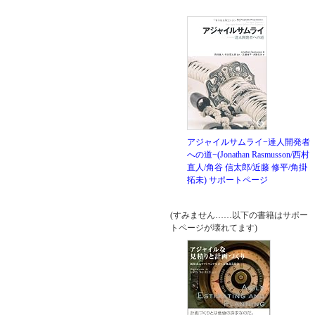
アジャイルサムライ−達人開発者
への道−(Jonathan Rasmusson/西村
直人/角谷 信太郎/近藤 修平/角掛
拓未)
サポートページ
(すみません……以下の書籍はサポー
トページが壊れてます)