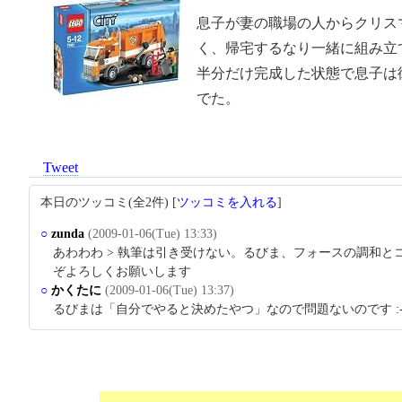
息子が妻の職場の人からクリス
く、帰宅するなり一緒に組み立て
半分だけ完成した状態で息子は
でた。
Tweet
本日のツッコミ(全2件) [
ツッコミを入れる
]
○
zunda
(2009-01-06(Tue) 13:33)
あわわわ > 執筆は引き受けない。るびま、フォースの調和と
ぞよろしくお願いします
○
かくたに
(2009-01-06(Tue) 13:37)
るびまは「自分でやると決めたやつ」なので問題ないのです :-