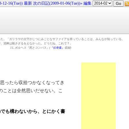
12-16(Tue))
最新
次の日記(2009-01-06(Tue))»
編集
った。「ガリラヤの太守がじつにみごとなサファイアを持っていることは、みんなが知っている。
で、泥棒は殺さざるをえなかった。どうだね、これで？」
J.L.ボルヘス『死とコンパス』(
『伝奇集』
収録)
と思ったら収拾つかなくなってき
辺のことは全然思いだせない。こ
)でも構わないから、とにかく書