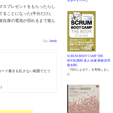
サポートページ
マスプレゼントをもらったらし
ることになった(半分だけ)。
彼自身の電池が切れるまで遊ん
Tags:
family
SCRUM BOOT CAMP THE
BOOK(西村 直人/永瀬 美穂/吉羽
龍太郎)
「刊行によせて」を寄稿しまし
コード書きを乱さない範囲でどう
た
)