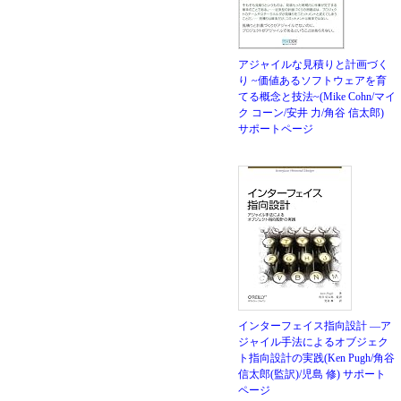
アジャイルな見積りと計画づく
り ~価値あるソフトウェアを育
てる概念と技法~(Mike Cohn/マイ
ク コーン/安井 力/角谷 信太郎)
サポートページ
インターフェイス指向設計 ―ア
ジャイル手法によるオブジェク
ト指向設計の実践(Ken Pugh/角谷
信太郎(監訳)/児島 修)
サポート
ページ