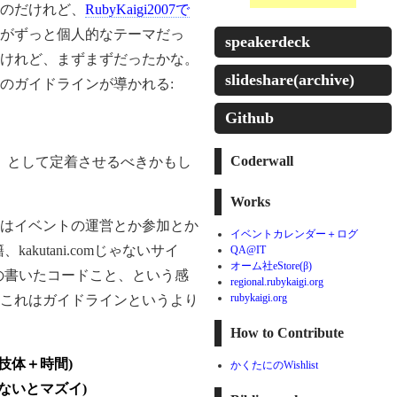
なのだけれど、
RubyKaigi2007で
がずっと個人的なテーマだっ
speakerdeck
けれど、まずまずだったかな。
slideshare(archive)
のガイドラインが導かれる:
Github
Coderwall
」として定着させるべきかもし
Works
のはイベントの運営とか参加とか
イベントカレンダー＋ログ
kutani.comじゃないサイ
QA@IT
オーム社eStore(β)
の書いたコードこと、という感
regional.rubykaigi.org
rubykaigi.org
これはガイドラインというより
How to Contribute
技体＋時間)
かくたにのWishlist
ないとマズイ)