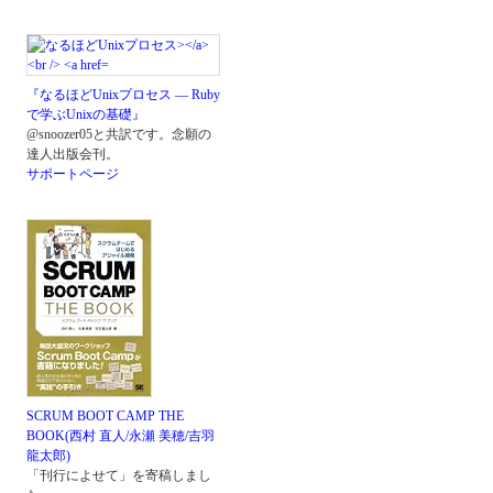
『なるほどUnixプロセス ― Ruby
で学ぶUnixの基礎』
@snoozer05と共訳です。念願の
達人出版会刊。
サポートページ
SCRUM BOOT CAMP THE
BOOK(西村 直人/永瀬 美穂/吉羽
龍太郎)
「刊行によせて」を寄稿しまし