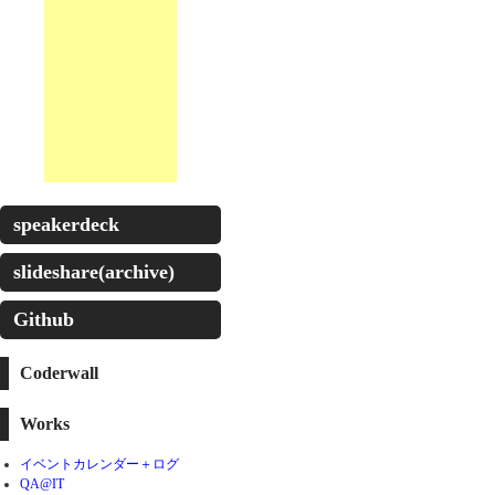
speakerdeck
slideshare(archive)
Github
Coderwall
Works
イベントカレンダー＋ログ
QA@IT