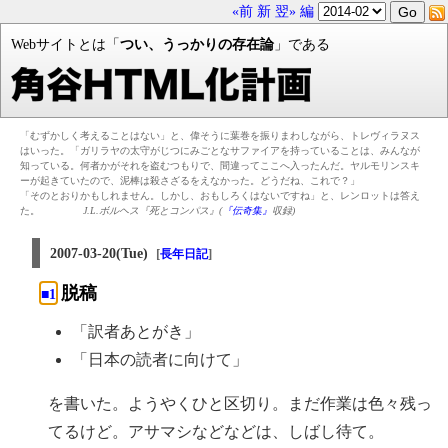
«前
新
翌»
編
Webサイトとは「
つい、うっかりの存在論
」である
「むずかしく考えることはない」と、偉そうに葉巻を振りまわしながら、トレヴィラヌス
はいった。「ガリラヤの太守がじつにみごとなサファイアを持っていることは、みんなが
知っている。何者かがそれを盗むつもりで、間違ってここへ入ったんだ。ヤルモリンスキ
ーが起きていたので、泥棒は殺さざるをえなかった。どうだね、これで？」
「そのとおりかもしれません。しかし、おもしろくはないですね」と、レンロットは答え
た。
J.L.ボルヘス『死とコンパス』(
『伝奇集』
収録)
2007-03-20(Tue)
[
]
長年日記
脱稿
■1
「訳者あとがき」
「日本の読者に向けて」
を書いた。ようやくひと区切り。まだ作業は色々残っ
てるけど。アサマシなどなどは、しばし待て。