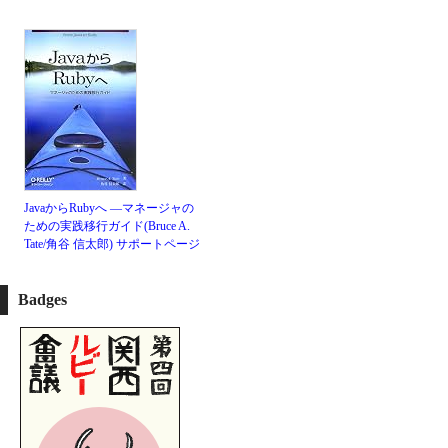
JavaからRubyへ ―マネージャの
ための実践移行ガイド(Bruce A.
Tate/角谷 信太郎)
サポートページ
Badges