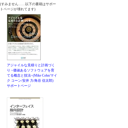
(すみません……以下の書籍はサポー
トページが壊れてます)
アジャイルな見積りと計画づく
り ~価値あるソフトウェアを育
てる概念と技法~(Mike Cohn/マイ
ク コーン/安井 力/角谷 信太郎)
サポートページ