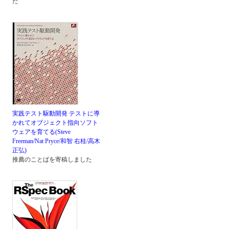
た
実践テスト駆動開発 テストに導
かれてオブジェクト指向ソフト
ウェアを育てる(Steve
Freeman/Nat Pryce/和智 右桂/高木
正弘)
推薦のことばを寄稿しました