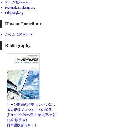
オーム社eStore(β)
regional.rubykaigi.org
rubykaigi.org
How to Contribute
かくたにのWishlist
Bibliography
リーン開発の現場 カンバンによ
る大規模プロジェクトの運営
(Henrik Kniberg/角谷 信太郎/市谷
聡啓/藤原 大)
日本語版書籍サイト