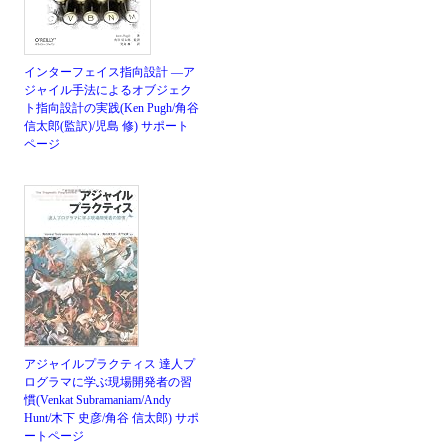
インターフェイス指向設計 ―ア
ジャイル手法によるオブジェク
ト指向設計の実践(Ken Pugh/角谷
信太郎(監訳)/児島 修)
サポート
ページ
アジャイルプラクティス 達人プ
ログラマに学ぶ現場開発者の習
慣(Venkat Subramaniam/Andy
Hunt/木下 史彦/角谷 信太郎)
サポ
ートページ