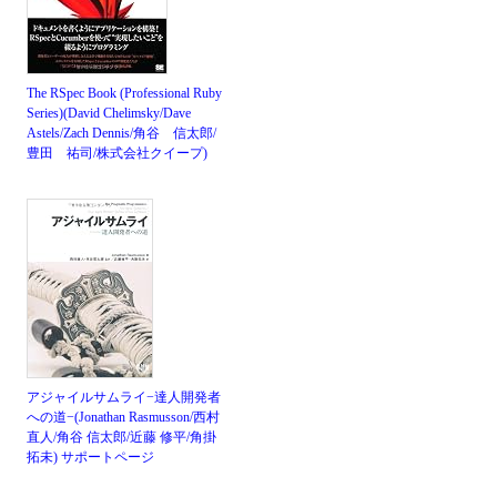
The RSpec Book (Professional Ruby
Series)(David Chelimsky/Dave
Astels/Zach Dennis/角谷 信太郎/
豊田 祐司/株式会社クイープ)
アジャイルサムライ−達人開発者
への道−(Jonathan Rasmusson/西村
直人/角谷 信太郎/近藤 修平/角掛
拓未)
サポートページ