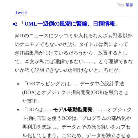
Tags:
業界
Tweet
「
UML一辺倒の風潮に警鐘、日揮情報
」
■2
@ITのニュースにツッコミを入れるなんざぁ野暮以外
のナニモノでもないのだが。タイトルは例によって
@IT編集局がつけているだろうから、放置するとし
て、本文が私には理解できない……。どう理解できな
いか巧く説明できないのが情けないところだが:
「O/Rマッピングとは……データ中心設計手法
(DOA)とオブジェクト指向開発(OOP)を融合させ
た技術」
「DOAは……
モデル駆動型開発
。……オブジェク
ト指向言語を使うOOPは、プログラムの部品化や
再利用を想定し、データとその振る舞いをカプセ
ル化してしまう。このため、データを独立させる