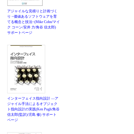
アジャイルな見積りと計画づく
り ~価値あるソフトウェアを育
てる概念と技法~(Mike Cohn/マイ
ク コーン/安井 力/角谷 信太郎)
サポートページ
インターフェイス指向設計 ―ア
ジャイル手法によるオブジェク
ト指向設計の実践(Ken Pugh/角谷
信太郎(監訳)/児島 修)
サポート
ページ