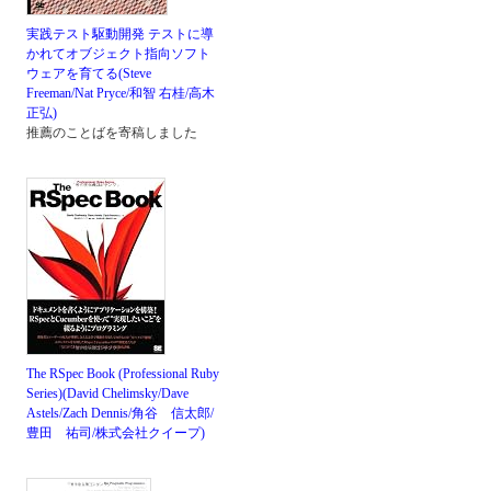
実践テスト駆動開発 テストに導
かれてオブジェクト指向ソフト
ウェアを育てる(Steve
Freeman/Nat Pryce/和智 右桂/高木
正弘)
推薦のことばを寄稿しました
The RSpec Book (Professional Ruby
Series)(David Chelimsky/Dave
Astels/Zach Dennis/角谷 信太郎/
豊田 祐司/株式会社クイープ)