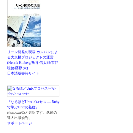
リーン開発の現場 カンバンによ
る大規模プロジェクトの運営
(Henrik Kniberg/角谷 信太郎/市谷
聡啓/藤原 大)
日本語版書籍サイト
『なるほどUnixプロセス ― Ruby
で学ぶUnixの基礎』
@snoozer05と共訳です。念願の
達人出版会刊。
サポートページ