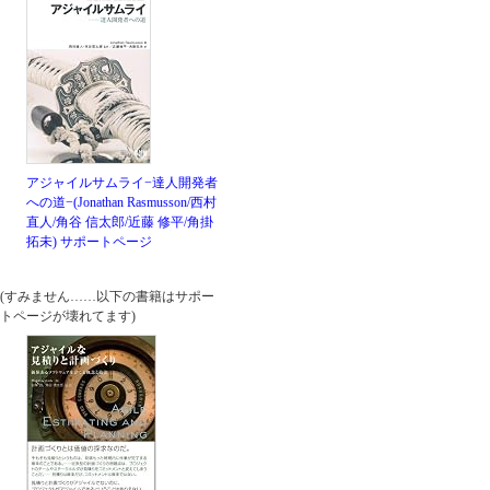
アジャイルサムライ−達人開発者
への道−(Jonathan Rasmusson/西村
直人/角谷 信太郎/近藤 修平/角掛
拓未)
サポートページ
(すみません……以下の書籍はサポー
トページが壊れてます)