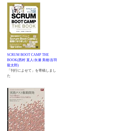
SCRUM BOOT CAMP THE
BOOK(西村 直人/永瀬 美穂/吉羽
龍太郎)
「刊行によせて」を寄稿しまし
た