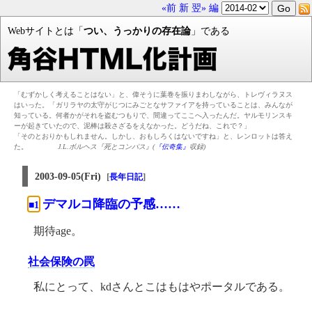
«前
新
翌»
編
Webサイトとは「
つい、うっかりの存在論
」である
「むずかしく考えることはない」と、偉そうに葉巻を振りまわしながら、トレヴィラヌス
はいった。「ガリラヤの太守がじつにみごとなサファイアを持っていることは、みんなが
知っている。何者かがそれを盗むつもりで、間違ってここへ入ったんだ。ヤルモリンスキ
ーが起きていたので、泥棒は殺さざるをえなかった。どうだね、これで？」
「そのとおりかもしれません。しかし、おもしろくはないですね」と、レンロットは答え
た。
J.L.ボルヘス『死とコンパス』(
『伝奇集』
収録)
2003-09-05(Fri)
[
]
長年日記
デマルコ降臨の予感……
■1
期待age。
社会保険の罠
私にとって、kdさんとこはもはやポータルである。