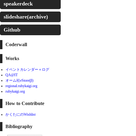
speakerdeck
slideshare(archive)
Github
Coderwall
Works
イベントカレンダー＋ログ
QA@IT
オーム社eStore(β)
regional.rubykaigi.org
rubykaigi.org
How to Contribute
かくたにのWishlist
Bibliography