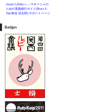
JavaからRubyへ ―マネージャの
ための実践移行ガイド(Bruce A.
Tate/角谷 信太郎)
サポートページ
Badges