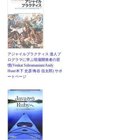
アジャイルプラクティス 達人プ
ログラマに学ぶ現場開発者の習
慣(Venkat Subramaniam/Andy
Hunt/木下 史彦/角谷 信太郎)
サポ
ートページ