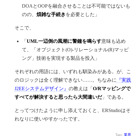
DOAとOOPを融合させることは不可能ではないも
のの、
煩雑な手続き
を必要とした」
そこで、
「
UML一辺倒の風潮に警鐘を鳴らす
意味も込め
て、「オブジェクト(O)-リレーショナル(R)マッピ
ング」技術を実現する製品を投入」
それぞれの用語には、いずれも馴染みがある。が、こ
のロジックは全く理解できない……。ちなみに
『実践
J2EEシステムデザイン』
の教えは「
O/Rマッピングで
すべてが解決すると思ったら大間違いだ
」である。
とってつけたように申し添えておくと、ERStudioはそ
れなりに使いやすかったです。
Tags:
業界