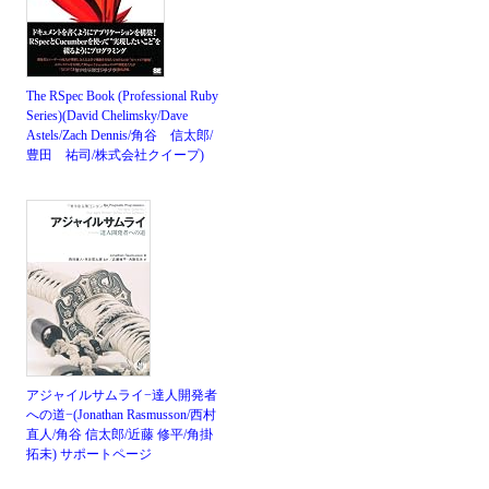
The RSpec Book (Professional Ruby
Series)(David Chelimsky/Dave
Astels/Zach Dennis/角谷 信太郎/
豊田 祐司/株式会社クイープ)
アジャイルサムライ−達人開発者
への道−(Jonathan Rasmusson/西村
直人/角谷 信太郎/近藤 修平/角掛
拓未)
サポートページ