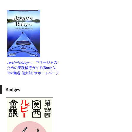
JavaからRubyへ ―マネージャの
ための実践移行ガイド(Bruce A.
Tate/角谷 信太郎)
サポートページ
Badges