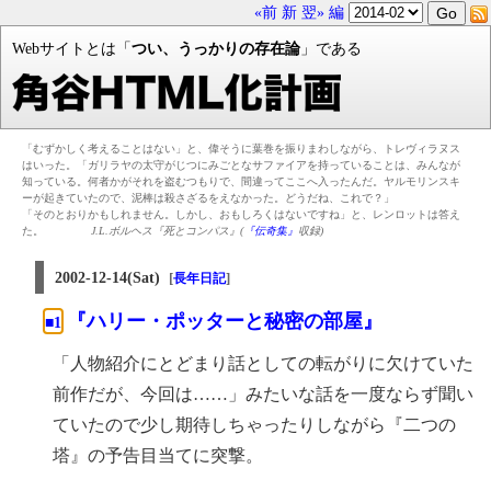
«前
新
翌»
編
Webサイトとは「
つい、うっかりの存在論
」である
「むずかしく考えることはない」と、偉そうに葉巻を振りまわしながら、トレヴィラヌス
はいった。「ガリラヤの太守がじつにみごとなサファイアを持っていることは、みんなが
知っている。何者かがそれを盗むつもりで、間違ってここへ入ったんだ。ヤルモリンスキ
ーが起きていたので、泥棒は殺さざるをえなかった。どうだね、これで？」
「そのとおりかもしれません。しかし、おもしろくはないですね」と、レンロットは答え
た。
J.L.ボルヘス『死とコンパス』(
『伝奇集』
収録)
2002-12-14(Sat)
[
]
長年日記
『ハリー・ポッターと秘密の部屋』
■1
「人物紹介にとどまり話としての転がりに欠けていた
前作だが、今回は……」みたいな話を一度ならず聞い
ていたので少し期待しちゃったりしながら『二つの
塔』の予告目当てに突撃。