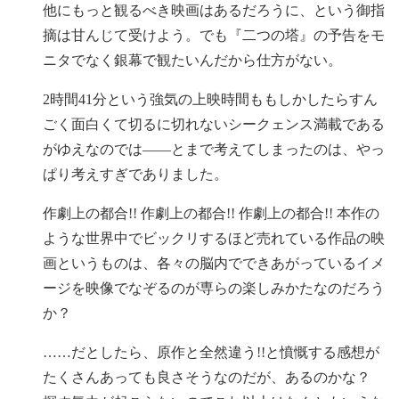
他にもっと観るべき映画はあるだろうに、という御指
摘は甘んじて受けよう。でも『二つの塔』の予告をモ
ニタでなく銀幕で観たいんだから仕方がない。
2時間41分という強気の上映時間ももしかしたらすん
ごく面白くて切るに切れないシークェンス満載である
がゆえなのでは——とまで考えてしまったのは、やっ
ぱり考えすぎでありました。
作劇上の都合!! 作劇上の都合!! 作劇上の都合!! 本作の
ような世界中でビックリするほど売れている作品の映
画というものは、各々の脳内でできあがっているイメ
ージを映像でなぞるのが専らの楽しみかたなのだろう
か？
……だとしたら、原作と全然違う!!と憤慨する感想が
たくさんあっても良さそうなのだが、あるのかな？