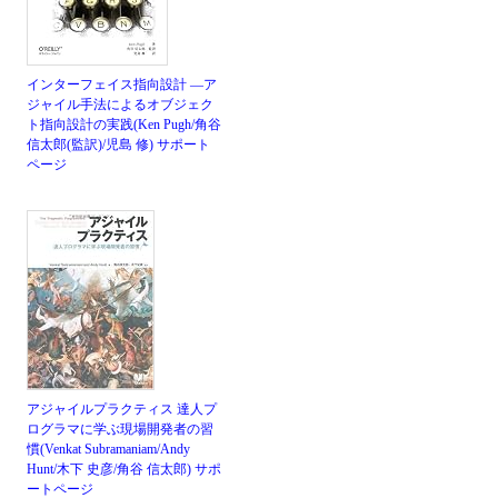
インターフェイス指向設計 ―ア
ジャイル手法によるオブジェク
ト指向設計の実践(Ken Pugh/角谷
信太郎(監訳)/児島 修)
サポート
ページ
アジャイルプラクティス 達人プ
ログラマに学ぶ現場開発者の習
慣(Venkat Subramaniam/Andy
Hunt/木下 史彦/角谷 信太郎)
サポ
ートページ