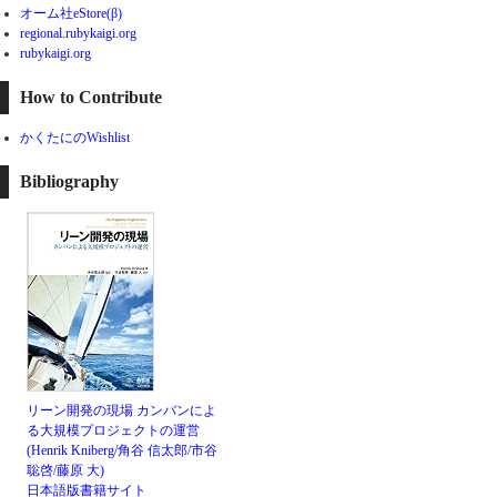
オーム社eStore(β)
regional.rubykaigi.org
rubykaigi.org
How to Contribute
かくたにのWishlist
Bibliography
リーン開発の現場 カンバンによ
る大規模プロジェクトの運営
(Henrik Kniberg/角谷 信太郎/市谷
聡啓/藤原 大)
日本語版書籍サイト