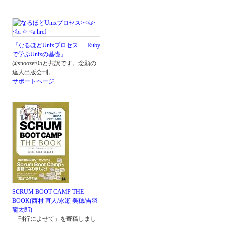
『なるほどUnixプロセス ― Ruby
で学ぶUnixの基礎』
@snoozer05と共訳です。念願の
達人出版会刊。
サポートページ
SCRUM BOOT CAMP THE
BOOK(西村 直人/永瀬 美穂/吉羽
龍太郎)
「刊行によせて」を寄稿しまし