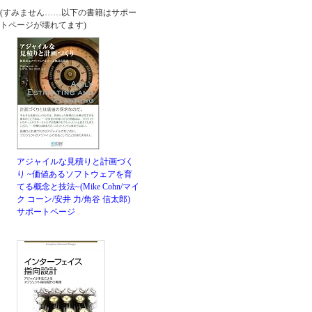
(すみません……以下の書籍はサポー
トページが壊れてます)
アジャイルな見積りと計画づく
り ~価値あるソフトウェアを育
てる概念と技法~(Mike Cohn/マイ
ク コーン/安井 力/角谷 信太郎)
サポートページ