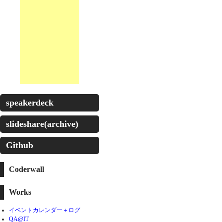
speakerdeck
slideshare(archive)
Github
Coderwall
Works
イベントカレンダー＋ログ
QA@IT