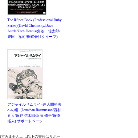
The RSpec Book (Professional Ruby
Series)(David Chelimsky/Dave
Astels/Zach Dennis/角谷 信太郎/
豊田 祐司/株式会社クイープ)
アジャイルサムライ−達人開発者
への道−(Jonathan Rasmusson/西村
直人/角谷 信太郎/近藤 修平/角掛
拓未)
サポートページ
(すみません……以下の書籍はサポー