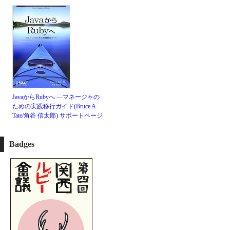
JavaからRubyへ ―マネージャの
ための実践移行ガイド(Bruce A.
Tate/角谷 信太郎)
サポートページ
Badges