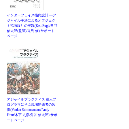
インターフェイス指向設計 ―ア
ジャイル手法によるオブジェク
ト指向設計の実践(Ken Pugh/角谷
信太郎(監訳)/児島 修)
サポート
ページ
アジャイルプラクティス 達人プ
ログラマに学ぶ現場開発者の習
慣(Venkat Subramaniam/Andy
Hunt/木下 史彦/角谷 信太郎)
サポ
ートページ