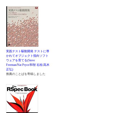
実践テスト駆動開発 テストに導
かれてオブジェクト指向ソフト
ウェアを育てる(Steve
Freeman/Nat Pryce/和智 右桂/高木
正弘)
推薦のことばを寄稿しました