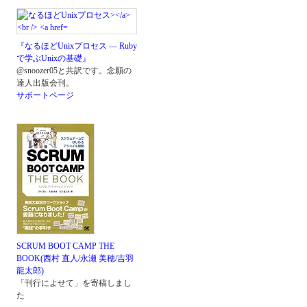
『なるほどUnixプロセス ― Ruby
で学ぶUnixの基礎』
@snoozer05と共訳です。念願の
達人出版会刊。
サポートページ
SCRUM BOOT CAMP THE
BOOK(西村 直人/永瀬 美穂/吉羽
龍太郎)
「刊行によせて」を寄稿しまし
た