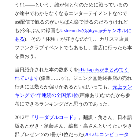
う!!1——という、誰が何と何のために戦っているの
か途中でわからなくなるエンターテイメントなので
ust配信で観るのがいちばん楽で捗るのだろうけれど
も(今年ぶんの録画も
Ustream.tvのgihyo.jpチャンネルに
ある
)、その「体験」が好きなのだし、カリスマ店員
ファンクラブイベントでもあるし、書店に行ったら本
を買おう。
当日紹介された本の数多くを
id:takapatyがまとめてく
れています
(偉業……ッ!)。ジュンク堂池袋書店の売れ
行きには幾らか偏りがあるといはいっても、
売上ラン
キングで4年連続の全国第1位
(画像あリ)なのだから参
考にできるランキングだと思うのであった。
2012年
『リーダブルコード』
。翻訳・角さん、日本語
版あとがき・須藤さん、編集・高さんというたいやき
部プレゼンツの1冊が1位だった(
2012年コンピュータ