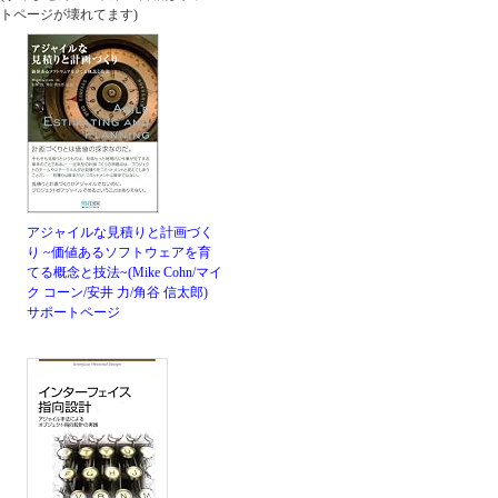
トページが壊れてます)
アジャイルな見積りと計画づく
り ~価値あるソフトウェアを育
てる概念と技法~(Mike Cohn/マイ
ク コーン/安井 力/角谷 信太郎)
サポートページ