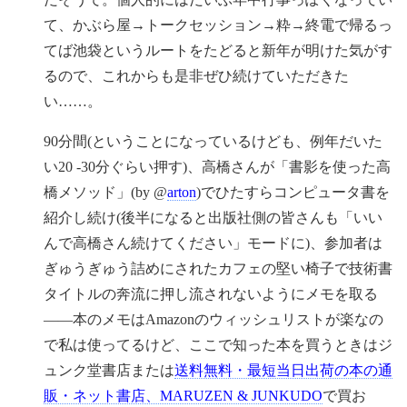
て、かぶら屋→トークセッション→粋→終電で帰るっ
てば池袋というルートをたどると新年が明けた気がす
るので、これからも是非ぜひ続けていただきた
い……。
90分間(ということになっているけども、例年だいた
い20 -30分ぐらい押す)、高橋さんが「書影を使った高
橋メソッド」(by @
arton
)でひたすらコンピュータ書を
紹介し続け(後半になると出版社側の皆さんも「いい
んで高橋さん続けてください」モードに)、参加者は
ぎゅうぎゅう詰めにされたカフェの堅い椅子で技術書
タイトルの奔流に押し流されないようにメモを取る
——本のメモはAmazonのウィッシュリストが楽なの
で私は使ってるけど、ここで知った本を買うときはジ
ュンク堂書店または
送料無料・最短当日出荷の本の通
販・ネット書店、MARUZEN & JUNKUDO
で買お