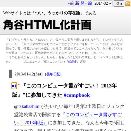
«前
新
翌»
編
Webサイトとは「
つい、うっかりの存在論
」である
「むずかしく考えることはない」と、偉そうに葉巻を振りまわしながら、トレヴィラヌス
はいった。「ガリラヤの太守がじつにみごとなサファイアを持っていることは、みんなが
知っている。何者かがそれを盗むつもりで、間違ってここへ入ったんだ。ヤルモリンスキ
ーが起きていたので、泥棒は殺さざるをえなかった。どうだね、これで？」
「そのとおりかもしれません。しかし、おもしろくはないですね」と、レンロットは答え
た。
J.L.ボルヘス『死とコンパス』(
『伝奇集』
収録)
2013-01-12(Sat)
[
]
長年日記
"『このコンピュータ書がすごい！ 2013年
■1
版』"に参加してきた
#compbook
@
takahashim
がだいたい毎年1月第2土曜日にジュンク
堂池袋書店で開催する
『このコンピュータ書がすご
い！ 2013年版』
に参加してきた。なんと今年で5回目
だそうで。個人的にはだいぶ年中行事っぽくなってい