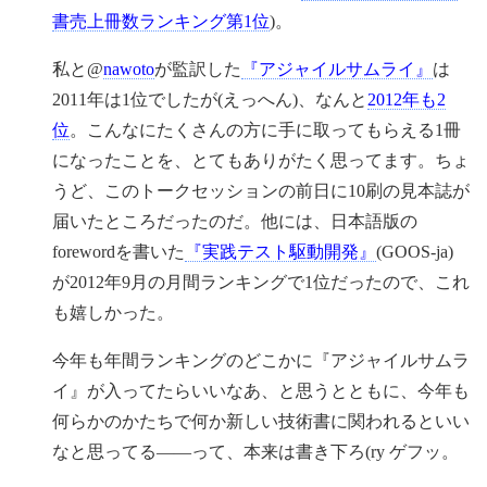
書売上冊数ランキング第1位
)。
私と@
nawoto
が監訳した
『アジャイルサムライ』
は
2011年は1位でしたが(えっへん)、なんと
2012年も2
位
。こんなにたくさんの方に手に取ってもらえる1冊
になったことを、とてもありがたく思ってます。ちょ
うど、このトークセッションの前日に10刷の見本誌が
届いたところだったのだ。他には、日本語版の
forewordを書いた
『実践テスト駆動開発』
(GOOS-ja)
が2012年9月の月間ランキングで1位だったので、これ
も嬉しかった。
今年も年間ランキングのどこかに『アジャイルサムラ
イ』が入ってたらいいなあ、と思うとともに、今年も
何らかのかたちで何か新しい技術書に関われるといい
なと思ってる——って、本来は書き下ろ(ry ゲフッ。