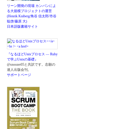
リーン開発の現場 カンバンによ
る大規模プロジェクトの運営
(Henrik Kniberg/角谷 信太郎/市谷
聡啓/藤原 大)
日本語版書籍サイト
『なるほどUnixプロセス ― Ruby
で学ぶUnixの基礎』
@snoozer05と共訳です。念願の
達人出版会刊。
サポートページ