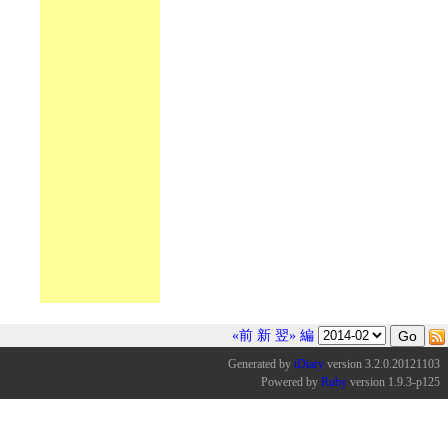
«前
新
翌»
編
Generated by
tDiary
version 3.2.0.20121103
Powered by
Ruby
version 1.9.3-p125