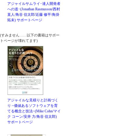
アジャイルサムライ−達人開発者
への道−(Jonathan Rasmusson/西村
直人/角谷 信太郎/近藤 修平/角掛
拓未)
サポートページ
(すみません……以下の書籍はサポー
トページが壊れてます)
アジャイルな見積りと計画づく
り ~価値あるソフトウェアを育
てる概念と技法~(Mike Cohn/マイ
ク コーン/安井 力/角谷 信太郎)
サポートページ