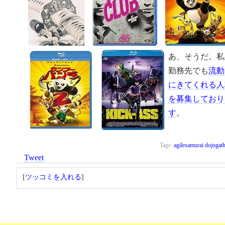
あ、そうだ。私
勤務先でも
流動
にきてくれる人
を募集しており
す
。
Tags:
agilesamurai
dojogath
Tweet
[
ツッコミを入れる
]