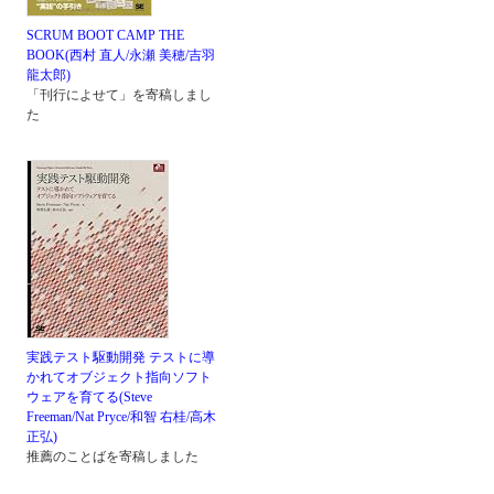
SCRUM BOOT CAMP THE
BOOK(西村 直人/永瀬 美穂/吉羽
龍太郎)
「刊行によせて」を寄稿しまし
た
実践テスト駆動開発 テストに導
かれてオブジェクト指向ソフト
ウェアを育てる(Steve
Freeman/Nat Pryce/和智 右桂/高木
正弘)
推薦のことばを寄稿しました