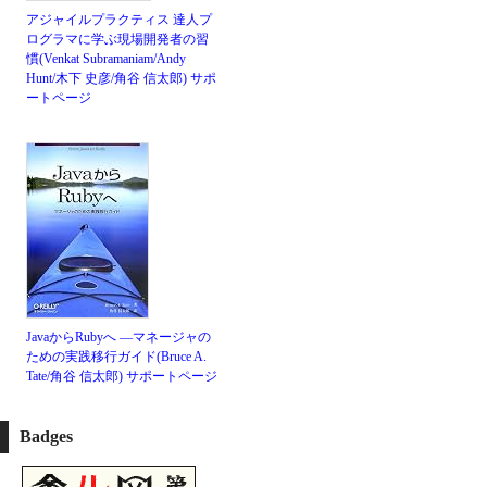
アジャイルプラクティス 達人プ
ログラマに学ぶ現場開発者の習
慣(Venkat Subramaniam/Andy
Hunt/木下 史彦/角谷 信太郎)
サポ
ートページ
JavaからRubyへ ―マネージャの
ための実践移行ガイド(Bruce A.
Tate/角谷 信太郎)
サポートページ
Badges