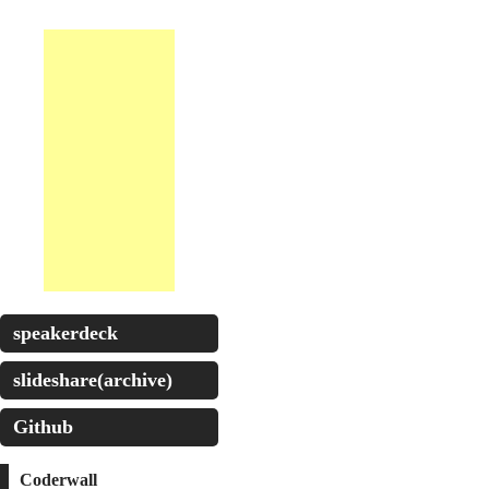
speakerdeck
slideshare(archive)
Github
Coderwall