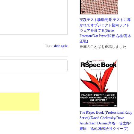
実践テスト駆動開発 テストに導
かれてオブジェクト指向ソフト
ウェアを育てる(Steve
Freeman/Nat Pryce/和智 右桂/高木
正弘)
Tags:
slide
agile
推薦のことばを寄稿しました
The RSpec Book (Professional Ruby
Series)(David Chelimsky/Dave
Astels/Zach Dennis/角谷 信太郎/
豊田 祐司/株式会社クイープ)