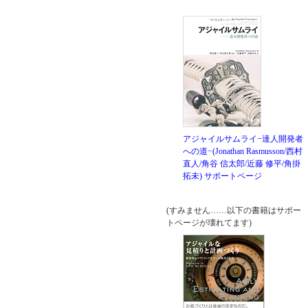
アジャイルサムライ−達人開発者
への道−(Jonathan Rasmusson/西村
直人/角谷 信太郎/近藤 修平/角掛
拓未)
サポートページ
(すみません……以下の書籍はサポー
トページが壊れてます)