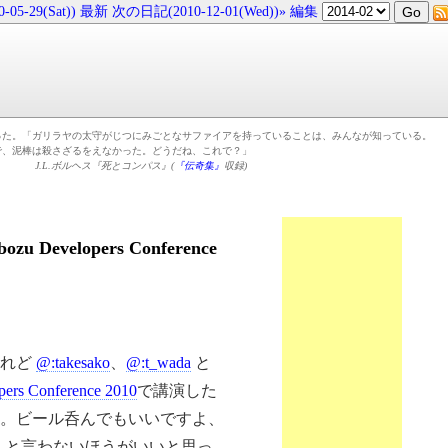
05-29(Sat))
最新
次の日記(2010-12-01(Wed))»
編集
った。「ガリラヤの太守がじつにみごとなサファイアを持っていることは、みんなが知っている。
で、泥棒は殺さざるをえなかった。どうだね、これで？」
J.L.ボルヘス『死とコンパス』(
『伝奇集』
収録)
velopers Conference
けれど
@:takesako
、
@:t_wada
と
ers Conference 2010
で講演した
。ビール呑んでもいいですよ、
」と言わないほうがいいと思っ