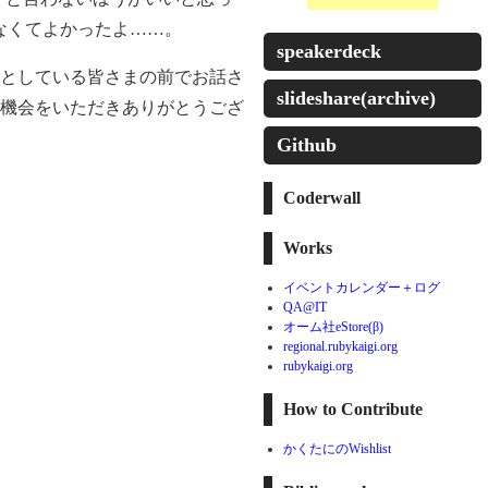
てなくてよかったよ……。
speakerdeck
としている皆さまの前でお話さ
slideshare(archive)
機会をいただきありがとうござ
Github
Coderwall
Works
イベントカレンダー＋ログ
QA@IT
オーム社eStore(β)
regional.rubykaigi.org
rubykaigi.org
How to Contribute
かくたにのWishlist