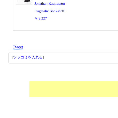
Jonathan Rasmusson
Pragmatic Bookshelf
￥ 2,227
Tweet
[
ツッコミを入れる
]