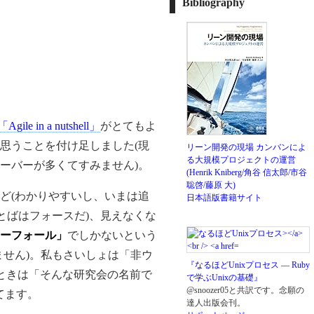
Bibliography
「Agile in a nutshell」
がとてもよ
思うことを付け足しました(現
リーン開発の現場 カンバンによ
る大規模プロジェクトの運営
ーバーが多くてすみません)。
(Henrik Kniberg/角谷 信太郎/市谷
聡啓/藤原 大)
ど(わかりやすいし、いまは追
日本語版書籍サイト
とばはフォースだ)、見えなくな
ーフォール」
でしかないという
ません)。私もさいしょは「非ウ
『なるほどUnixプロセス ― Ruby
たときは「そんな研究会の名前で
で学ぶUnixの基礎』
@snoozer05と共訳です。念願の
てます。
達人出版会刊。