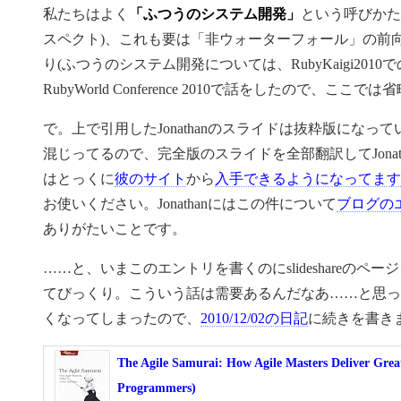
私たちはよく
「ふつうのシステム開発」
という呼びかた
スペクト)、これも要は「非ウォーターフォール」の前
り(ふつうのシステム開発については、RubyKaigi2010
RubyWorld Conference 2010で話をしたので、ここでは
で。上で引用したJonathanのスライドは抜粋版にな
混じってるので、完全版のスライドを全部翻訳してJona
はとっくに
彼のサイト
から
入手できるようになってます
お使いください。Jonathanにはこの件について
ブログの
ありがたいことです。
……と、いまこのエントリを書くのにslideshareのページ
てびっくり。こういう話は需要あるんだなあ……と思っ
くなってしまったので、
2010/12/02の日記
に続きを書き
The Agile Samurai: How Agile Masters Deliver Grea
Programmers)