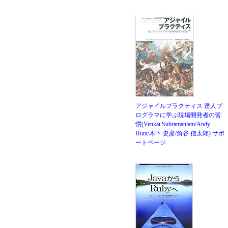
アジャイルプラクティス 達人プ
ログラマに学ぶ現場開発者の習
慣(Venkat Subramaniam/Andy
Hunt/木下 史彦/角谷 信太郎)
サポ
ートページ