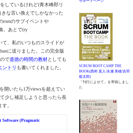
サポートページ
をしているけれど(青木峰郎リ
向きな言い換えでしかなかった
でのesmのサブイベントや
省略。あとで(ry
っていて、私のいつものスライドが
thanに送りました。この完全版
ので
道徳の時間の教材
としても
SCRUM BOOT CAMP THE
エントリ
も書いてくれました。
BOOK(西村 直人/永瀬 美穂/吉羽
龍太郎)
「刊行によせて」を寄稿しまし
た
を開いたら1万viewsを超えてい
て少し補足しようと思ったら長
ます。
t Software (Pragmatic