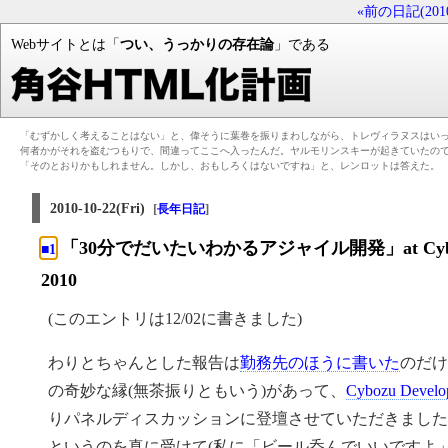
«前の日記(2010-
Webサイトとは「
つい、うっかりの存在論
」である
「むずかしく考えることはない」と、偉そうに葉巻を振りまわしながら、トレヴィラヌスはい
何者かがそれを盗むつもりで、間違ってここへ入ったんだ。ヤルモリンスキーが起きていたの
「そのとおりかもしれません。しかし、おもしろくはないですね」と、レンロットは答えた。
2010-10-22(Fri)
[
]
長年日記
「30分でだいたいわかるアジャイル開発」at Cybozu De
■1
2010
(このエントリは12/02に書きました)
わりとちゃんとした報告は
勤務先のほうに書いた
のだ
の奇妙な縁(無茶振りともいう)があって、
Cybozu Develop
りパネルディスカッションに登壇させていただきました
というのを真に受けて(私に「ビール呑んでいいですよ