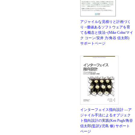
アジャイルな見積りと計画づく
り ~価値あるソフトウェアを育
てる概念と技法~(Mike Cohn/マイ
ク コーン/安井 力/角谷 信太郎)
サポートページ
インターフェイス指向設計 ―ア
ジャイル手法によるオブジェク
ト指向設計の実践(Ken Pugh/角谷
信太郎(監訳)/児島 修)
サポート
ページ