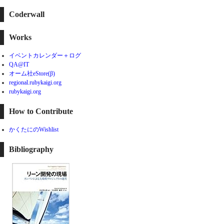
Coderwall
Works
イベントカレンダー＋ログ
QA@IT
オーム社eStore(β)
regional.rubykaigi.org
rubykaigi.org
How to Contribute
かくたにのWishlist
Bibliography