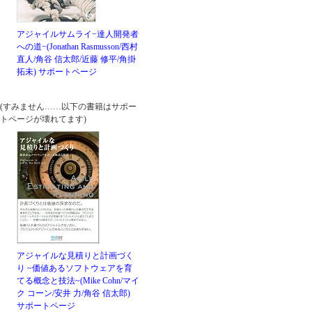
アジャイルサムライ−達人開発者
への道−(Jonathan Rasmusson/西村
直人/角谷 信太郎/近藤 修平/角掛
拓未)
サポートページ
(すみません……以下の書籍はサポー
トページが壊れてます)
アジャイルな見積りと計画づく
り ~価値あるソフトウェアを育
てる概念と技法~(Mike Cohn/マイ
ク コーン/安井 力/角谷 信太郎)
サポートページ