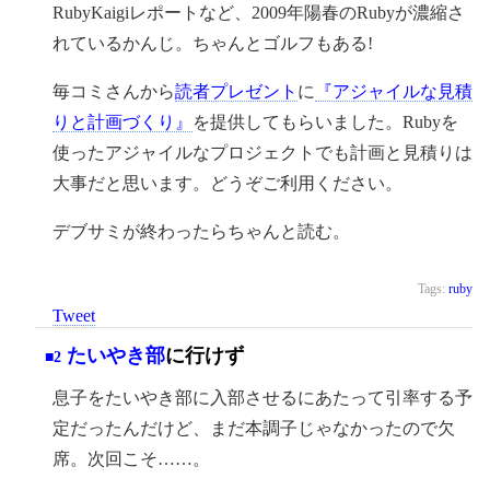
RubyKaigiレポートなど、2009年陽春のRubyが濃縮さ
れているかんじ。ちゃんとゴルフもある!
毎コミさんから
読者プレゼント
に
『アジャイルな見積
りと計画づくり』
を提供してもらいました。Rubyを
使ったアジャイルなプロジェクトでも計画と見積りは
大事だと思います。どうぞご利用ください。
デブサミが終わったらちゃんと読む。
Tags:
ruby
Tweet
たいやき部
に行けず
■2
息子をたいやき部に入部させるにあたって引率する予
定だったんだけど、まだ本調子じゃなかったので欠
席。次回こそ……。