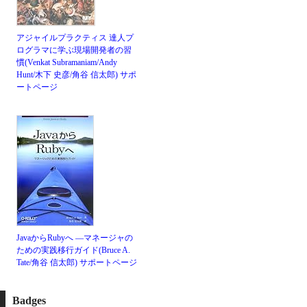
アジャイルプラクティス 達人プ
ログラマに学ぶ現場開発者の習
慣(Venkat Subramaniam/Andy
Hunt/木下 史彦/角谷 信太郎)
サポ
ートページ
JavaからRubyへ ―マネージャの
ための実践移行ガイド(Bruce A.
Tate/角谷 信太郎)
サポートページ
Badges