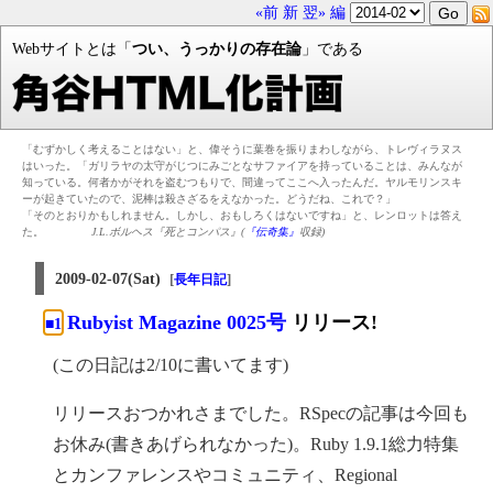
«前
新
翌»
編
Webサイトとは「
つい、うっかりの存在論
」である
「むずかしく考えることはない」と、偉そうに葉巻を振りまわしながら、トレヴィラヌス
はいった。「ガリラヤの太守がじつにみごとなサファイアを持っていることは、みんなが
知っている。何者かがそれを盗むつもりで、間違ってここへ入ったんだ。ヤルモリンスキ
ーが起きていたので、泥棒は殺さざるをえなかった。どうだね、これで？」
「そのとおりかもしれません。しかし、おもしろくはないですね」と、レンロットは答え
た。
J.L.ボルヘス『死とコンパス』(
『伝奇集』
収録)
2009-02-07(Sat)
[
]
長年日記
Rubyist Magazine 0025号
リリース!
■1
(この日記は2/10に書いてます)
リリースおつかれさまでした。RSpecの記事は今回も
お休み(書きあげられなかった)。Ruby 1.9.1総力特集
とカンファレンスやコミュニティ、Regional