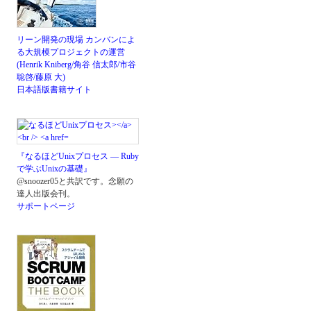
リーン開発の現場 カンバンによ
る大規模プロジェクトの運営
(Henrik Kniberg/角谷 信太郎/市谷
聡啓/藤原 大)
日本語版書籍サイト
『なるほどUnixプロセス ― Ruby
で学ぶUnixの基礎』
@snoozer05と共訳です。念願の
達人出版会刊。
サポートページ