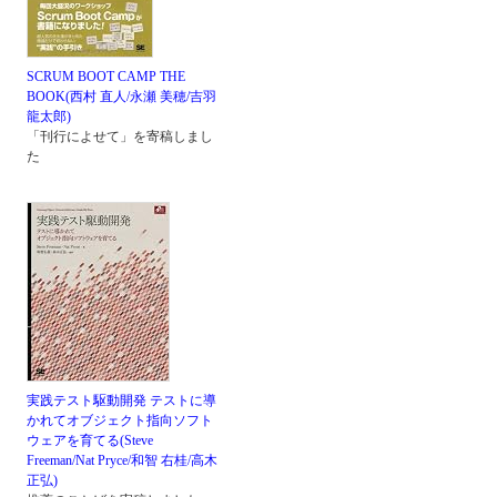
SCRUM BOOT CAMP THE
BOOK(西村 直人/永瀬 美穂/吉羽
龍太郎)
「刊行によせて」を寄稿しまし
た
実践テスト駆動開発 テストに導
かれてオブジェクト指向ソフト
ウェアを育てる(Steve
Freeman/Nat Pryce/和智 右桂/高木
正弘)