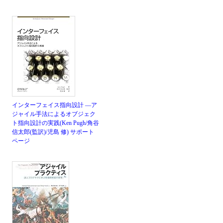
インターフェイス指向設計 ―ア
ジャイル手法によるオブジェク
ト指向設計の実践(Ken Pugh/角谷
信太郎(監訳)/児島 修)
サポート
ページ