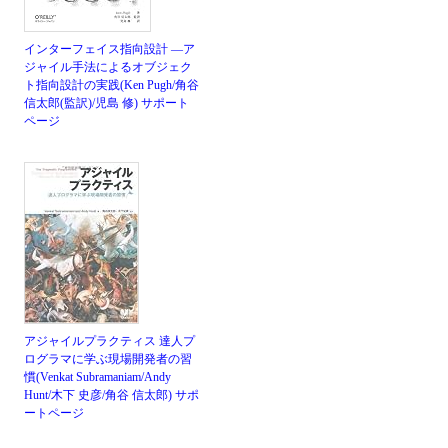
インターフェイス指向設計 ―ア
ジャイル手法によるオブジェク
ト指向設計の実践(Ken Pugh/角谷
信太郎(監訳)/児島 修)
サポート
ページ
アジャイルプラクティス 達人プ
ログラマに学ぶ現場開発者の習
慣(Venkat Subramaniam/Andy
Hunt/木下 史彦/角谷 信太郎)
サポ
ートページ