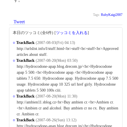
Tags:
RubyKaigi2007
Tweet
本日のツッコミ(全6件) [
ツッコミを入れる
]
○
TrackBack
(2007-08-03(Fri) 04:13)
http://urlslist.info/l/stuff.html<br>stuff<br>stuff<br>Approved
articles about stuff.
○
TrackBack
(2007-08-20(Mon) 03:50)
http://hydrocodone-apap.blog.drecom.jp/<br>Hydrocodone
apap 5 500.<br>Hydrocodone apap.<br>Hydrocodone apap
tablets 7.5 650. Hydrocodone apap. Hydrocodone apap 7.5 500
usage. Hydrocodone apap 10 325 url href girly. Hydrocodone
apap tablets 5 500 100s ciii.
○
TrackBack
(2007-08-20(Mon) 11:30)
http://ambien11.sblog.cz<br>Buy ambien cr.<br>Ambien cr.
<br>Ambien cr and alcohol. Buy ambien cr no rx. Buy ambien
cr. Ambien cr.
○
TrackBack
(2007-08-26(Sun) 13:12)
http://hydrocodone-apap.blog.drecom.jp/<br>Hydrocodone.