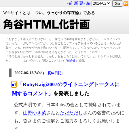
«前
新
翌»
編
Webサイトとは「
つい、うっかりの存在論
」である
「むずかしく考えることはない」と、偉そうに葉巻を振りまわしながら、トレヴィラヌス
はいった。「ガリラヤの太守がじつにみごとなサファイアを持っていることは、みんなが
知っている。何者かがそれを盗むつもりで、間違ってここへ入ったんだ。ヤルモリンスキ
ーが起きていたので、泥棒は殺さざるをえなかった。どうだね、これで？」
「そのとおりかもしれません。しかし、おもしろくはないですね」と、レンロットは答え
た。
J.L.ボルヘス『死とコンパス』(
『伝奇集』
収録)
2007-06-13(Wed)
[
]
長年日記
「RubyKaigi2007のライトニングトークスに
■1
関するコメント」
を発表しました
公式声明です。日本Rubyの会として捺印されていま
す。
山野ゆき菜
さんと
ただただし
さんの名誉のために
も、皆さまのご理解とご協力をよろしくお願いしま
す。