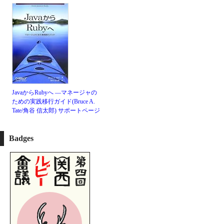
JavaからRubyへ ―マネージャの
ための実践移行ガイド(Bruce A.
Tate/角谷 信太郎)
サポートページ
Badges