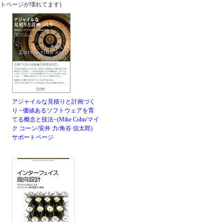
トページが壊れてます)
アジャイルな見積りと計画づく
り ~価値あるソフトウェアを育
てる概念と技法~(Mike Cohn/マイ
ク コーン/安井 力/角谷 信太郎)
サポートページ