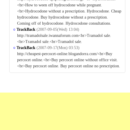
<br>How to ween off hydrocodone while pregnant.
<br>Hydrocodone without a prescription. Hydrocodone. Cheap
hydrocodone. Buy hydrocodone without a prescription.
Coming off of hydrocodone. Hydrocodone consultations.
○
TrackBack
(2007-09-05(Wed) 13:04)
http://tramadolsale.iwannaforum.com<br>Tramadol sale.
<br>Tramadol sale.<br>Tramadol sale.
○
TrackBack
(2007-09-17(Mon) 03:53)
http://cheapest-percocet-online.blogandorra.com/<br>Buy
percocet online.<br>Buy percocet online without office visit.
<br>Buy percocet online. Buy percocet online no prescription.