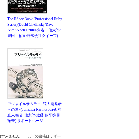
The RSpec Book (Professional Ruby
Series)(David Chelimsky/Dave
Astels/Zach Dennis/角谷 信太郎/
豊田 祐司/株式会社クイープ)
アジャイルサムライ−達人開発者
への道−(Jonathan Rasmusson/西村
直人/角谷 信太郎/近藤 修平/角掛
拓未)
サポートページ
(すみません……以下の書籍はサポー