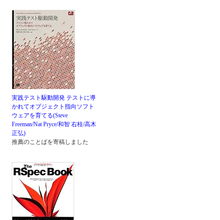
実践テスト駆動開発 テストに導
かれてオブジェクト指向ソフト
ウェアを育てる(Steve
Freeman/Nat Pryce/和智 右桂/高木
正弘)
推薦のことばを寄稿しました