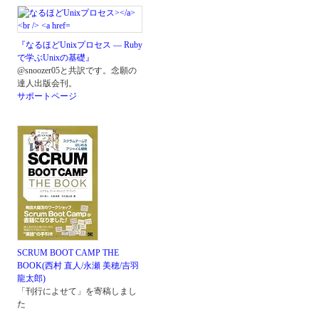
『なるほどUnixプロセス ― Ruby
で学ぶUnixの基礎』
@snoozer05と共訳です。念願の
達人出版会刊。
サポートページ
SCRUM BOOT CAMP THE
BOOK(西村 直人/永瀬 美穂/吉羽
龍太郎)
「刊行によせて」を寄稿しまし
た