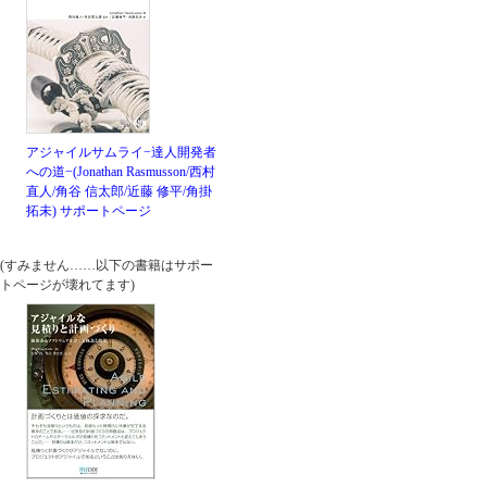
アジャイルサムライ−達人開発者
への道−(Jonathan Rasmusson/西村
直人/角谷 信太郎/近藤 修平/角掛
拓未)
サポートページ
(すみません……以下の書籍はサポー
トページが壊れてます)