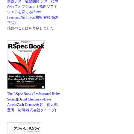
実践テスト駆動開発 テストに導
かれてオブジェクト指向ソフト
ウェアを育てる(Steve
Freeman/Nat Pryce/和智 右桂/高木
正弘)
推薦のことばを寄稿しました
The RSpec Book (Professional Ruby
Series)(David Chelimsky/Dave
Astels/Zach Dennis/角谷 信太郎/
豊田 祐司/株式会社クイープ)