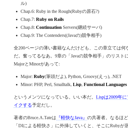
ル)
Chap.6: Ruby in the Rough(Rubyの原石?)
Chap.7:
Ruby on Rails
Chap.8:
Continuation
Servers(継続サーバ)
Chap.9: The Contenders((Javaの)競争相手)
全200ページの薄い書籍なんだけども、この章立ては何
だ。奮ってるなあ。9章の「Javaの競争相手」のリスト
MajorとMinorがあって:
Major:
Ruby
(筆頭だよ), Python, Groovy(えっ), .NET
Minor: PHP, Perl, Smalltalk,
Lisp
,
Functional Languages
というメンツになっている。いい本だ。
Lispは2009年
イクする
予定だし。
著者のBruce.A.Tateは
『軽快なJava』
の共著者。なるほ
「DIによる軽快さ」に外挿していくと、そこにRubyが