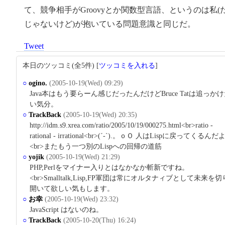
て、競争相手がGroovyとか関数型言語、というのは私(
じゃないけど)が抱いている問題意識と同じだ。
Tweet
本日のツッコミ(全5件) [
ツッコミを入れる
]
○
ogino.
(2005-10-19(Wed) 09:29)
Java本はもう要らーん感じだったんだけどBruce Tatは追っか
い気分。
○
TrackBack
(2005-10-19(Wed) 20:35)
http://idm.s9.xrea.com/ratio/2005/10/19/000275.html<br>ratio -
rational - irrational<br>(´-`).。ｏＯ 人はLispに戻ってくるんだ
<br>またもう一つ別のLispへの回帰の道筋
○
yojik
(2005-10-19(Wed) 21:29)
PHP,Perlをマイナー入りとはなかなか斬新ですね。
<br>Smalltalk,Lisp,FP軍団は常にオルタナィブとして未来を切
開いて欲しい気もします。
○
お幸
(2005-10-19(Wed) 23:32)
JavaScript はないのね。
○
TrackBack
(2005-10-20(Thu) 16:24)