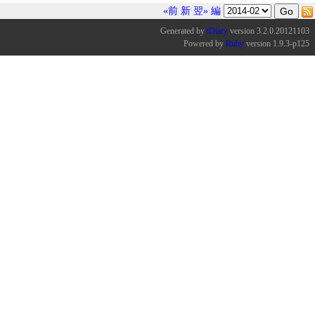
«前
新
翌»
編
Generated by
tDiary
version 3.2.0.20121103
Powered by
Ruby
version 1.9.3-p125