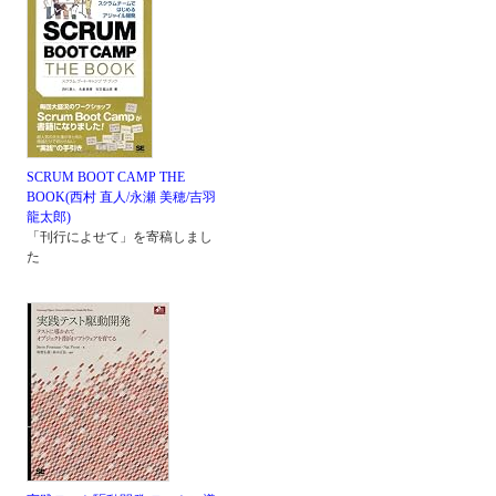
SCRUM BOOT CAMP THE
BOOK(西村 直人/永瀬 美穂/吉羽
龍太郎)
「刊行によせて」を寄稿しまし
た