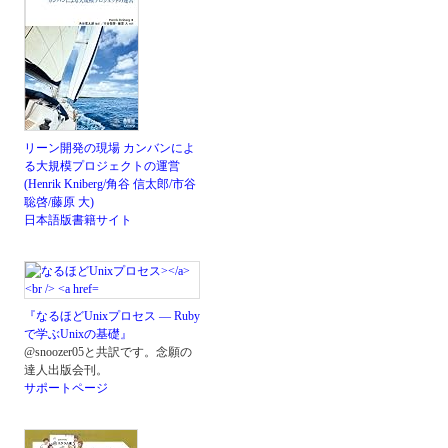
リーン開発の現場 カンバンによ
る大規模プロジェクトの運営
(Henrik Kniberg/角谷 信太郎/市谷
聡啓/藤原 大)
日本語版書籍サイト
『なるほどUnixプロセス ― Ruby
で学ぶUnixの基礎』
@snoozer05と共訳です。念願の
達人出版会刊。
サポートページ