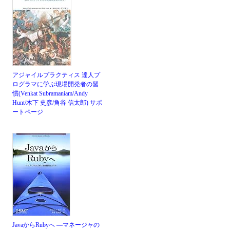
アジャイルプラクティス 達人プ
ログラマに学ぶ現場開発者の習
慣(Venkat Subramaniam/Andy
Hunt/木下 史彦/角谷 信太郎)
サポ
ートページ
JavaからRubyへ ―マネージャの