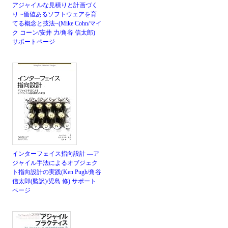
アジャイルな見積りと計画づく
り ~価値あるソフトウェアを育
てる概念と技法~(Mike Cohn/マイ
ク コーン/安井 力/角谷 信太郎)
サポートページ
インターフェイス指向設計 ―ア
ジャイル手法によるオブジェク
ト指向設計の実践(Ken Pugh/角谷
信太郎(監訳)/児島 修)
サポート
ページ