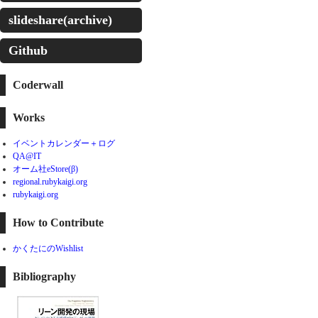
slideshare(archive)
Github
Coderwall
Works
イベントカレンダー＋ログ
QA@IT
オーム社eStore(β)
regional.rubykaigi.org
rubykaigi.org
How to Contribute
かくたにのWishlist
Bibliography