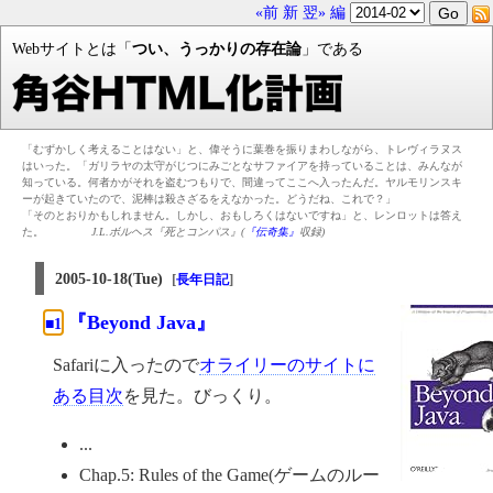
«前
新
翌»
編
Webサイトとは「
つい、うっかりの存在論
」である
「むずかしく考えることはない」と、偉そうに葉巻を振りまわしながら、トレヴィラヌス
はいった。「ガリラヤの太守がじつにみごとなサファイアを持っていることは、みんなが
知っている。何者かがそれを盗むつもりで、間違ってここへ入ったんだ。ヤルモリンスキ
ーが起きていたので、泥棒は殺さざるをえなかった。どうだね、これで？」
「そのとおりかもしれません。しかし、おもしろくはないですね」と、レンロットは答え
た。
J.L.ボルヘス『死とコンパス』(
『伝奇集』
収録)
2005-10-18(Tue)
[
]
長年日記
『Beyond Java』
■1
Safariに入ったので
オライリーのサイトに
ある目次
を見た。びっくり。
...
Chap.5: Rules of the Game(ゲームのルー