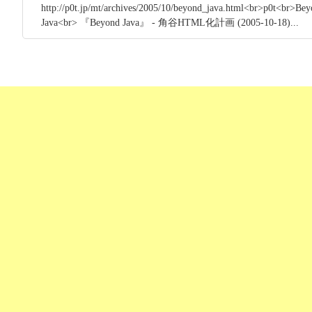
http://p0t.jp/mt/archives/2005/10/beyond_java.html<br>p0t<br>Be
Java<br> 『Beyond Java』 - 角谷HTML化計画 (2005-10-18)...