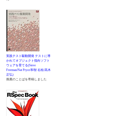
実践テスト駆動開発 テストに導
かれてオブジェクト指向ソフト
ウェアを育てる(Steve
Freeman/Nat Pryce/和智 右桂/高木
正弘)
推薦のことばを寄稿しました