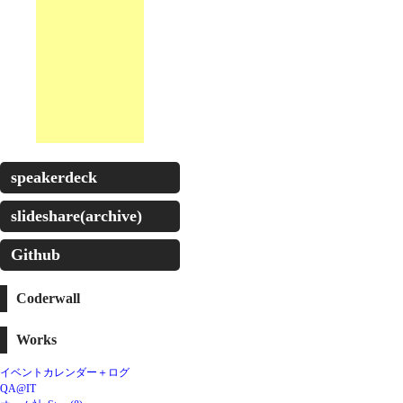
speakerdeck
slideshare(archive)
Github
Coderwall
Works
イベントカレンダー＋ログ
QA@IT