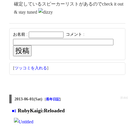
確定しているスピーカーリストがあるのでcheck it out
& stay tuned
お名前 :
コメント :
[
ツッコミを入れる
]
[Edit]
2013-06-01(Sat)
[
長年日記
]
RubyKaigi:Reloaded
■1