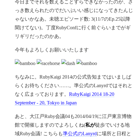
今日までそれを数えることすらできなかったのが、さ
っき数えられたのでだいぶいい感じになってきたんじ
ゃないかなあ。未聴エピソード数: 3(11/7のEp.25以降
聞けてない)。丁度RubyConfに行く前ぐらいまでがギ
リギリだったのかあ。
今年もよろしくお願いいたします
ちなみに。RubyKaigi 2014の公式告知まではいましば
らくお待ちください……。準公式のLanyrdではそれと
なく広まっております。
RubyKaigi 2014 18-20
September - 20, Tokyo in Japan
あと、大江戸Ruby会議04も2014/04/19に江戸東京博物
館で開催しますのでよろしくね(
私が
徒歩でいける地
域Ruby会議! こちらも
準公式のLanyrd
に場所と日程と