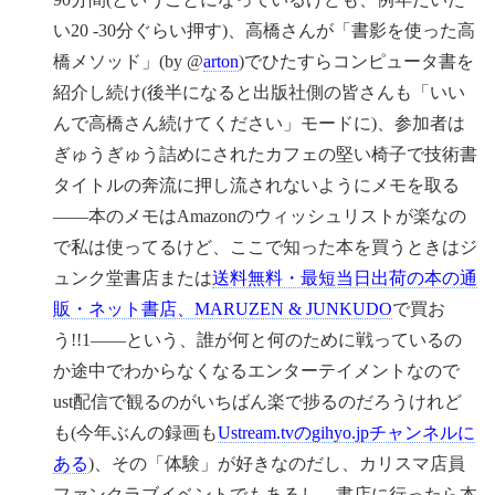
い20 -30分ぐらい押す)、高橋さんが「書影を使った高
橋メソッド」(by @
arton
)でひたすらコンピュータ書を
紹介し続け(後半になると出版社側の皆さんも「いい
んで高橋さん続けてください」モードに)、参加者は
ぎゅうぎゅう詰めにされたカフェの堅い椅子で技術書
タイトルの奔流に押し流されないようにメモを取る
——本のメモはAmazonのウィッシュリストが楽なの
で私は使ってるけど、ここで知った本を買うときはジ
ュンク堂書店または
送料無料・最短当日出荷の本の通
販・ネット書店、MARUZEN & JUNKUDO
で買お
う!!1——という、誰が何と何のために戦っているの
か途中でわからなくなるエンターテイメントなので
ust配信で観るのがいちばん楽で捗るのだろうけれど
も(今年ぶんの録画も
Ustream.tvのgihyo.jpチャンネルに
ある
)、その「体験」が好きなのだし、カリスマ店員
ファンクラブイベントでもあるし、書店に行ったら本