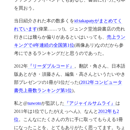
を買おう。
当日紹介された本の数多くを
id:takapatyがまとめてく
れています
(偉業……ッ!)。ジュンク堂池袋書店の売れ
行きには幾らか偏りがあるといはいっても、
売上ラン
キングで4年連続の全国第1位
(画像あリ)なのだから参
考にできるランキングだと思うのであった。
2012年
『リーダブルコード』
。翻訳・角さん、日本語
版あとがき・須藤さん、編集・高さんというたいやき
部プレゼンツの1冊が1位だった(
2012年コンピュータ
書売上冊数ランキング第1位
)。
私と@
nawoto
が監訳した
『アジャイルサムライ』
は
2011年は1位でしたが(えっへん)、なんと
2012年も2
位
。こんなにたくさんの方に手に取ってもらえる1冊
になったことを、とてもありがたく思ってます。ちょ