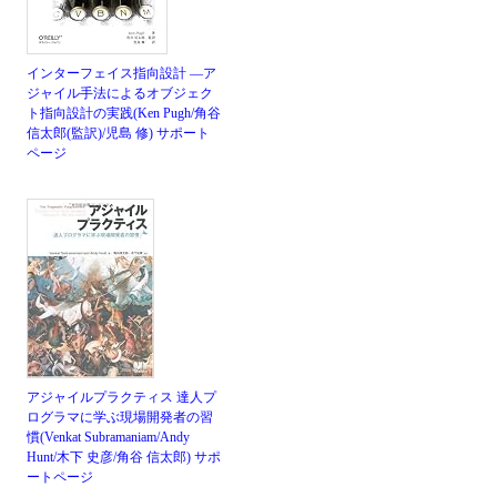
インターフェイス指向設計 ―ア
ジャイル手法によるオブジェク
ト指向設計の実践(Ken Pugh/角谷
信太郎(監訳)/児島 修)
サポート
ページ
アジャイルプラクティス 達人プ
ログラマに学ぶ現場開発者の習
慣(Venkat Subramaniam/Andy
Hunt/木下 史彦/角谷 信太郎)
サポ
ートページ