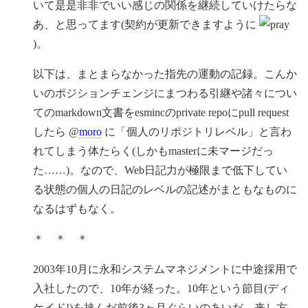
いて是是非非でいい感じの関係を継続していけたらな
あ、と思ってます(契約が更新できますように
)。
以下は、まとまらなかった指先の運動の記録。こんか
いのポジションチェンジにまつわる引継や諸々につい
てのmarkdown文書をesmincのprivate repoにpull request
したら @
moro
に「個人のリポジトリレベル」と言わ
れてしまう体たらく(しかもmasterに未マージだっ
た……)。なので、Web日記力が極限まで低下してい
る状態の個人の日記のレベルの記述がまともなものに
なるはずもなく。
＊ ＊ ＊
2003年10月に永和システムマネジメントに中途採用で
入社したので、10年が経った。10年という節目(ディ
ケイド!)を挟んだ前後3ヶ月ぐらいのあいだ、来し方