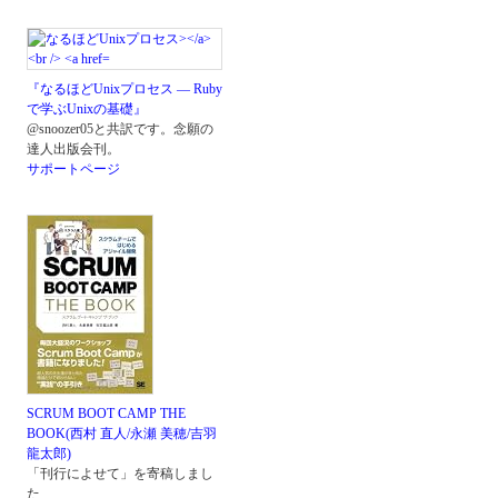
『なるほどUnixプロセス ― Ruby
で学ぶUnixの基礎』
@snoozer05と共訳です。念願の
達人出版会刊。
サポートページ
SCRUM BOOT CAMP THE
BOOK(西村 直人/永瀬 美穂/吉羽
龍太郎)
「刊行によせて」を寄稿しまし
た