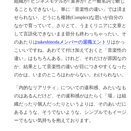
組織が! ビジネスモデルが! 業界が! と一般名詞で断じ
ることもできないし、単に「音楽性の違い」では済ま
せられない、どうにも複雑(Complex)な思いが自分の
なかで育っていて、さりとて、うまくリニアに文章と
して言語化できないまま節分も終わっちゃったい。そ
のあたりは
takeshinodaメンバーの退職エントリ
はかっ
こいいですね。あわてて付け加えておくと「音楽性の
違い」はもちろんある。けれど、それだけが原因なの
か、結果として音楽性の違いが目につきやすくなった
のかは、いまのところはわからない。わけられない。
「内的なリアリティ」についての違和感、みたいなも
のはあるんだけど、その違和感がはたらく「場」は組
織だったり個人だったりというよりは、そのあいだに
あるような、そうでないような。シンプルでもイージ
ーでもない気持ちを抱えております。