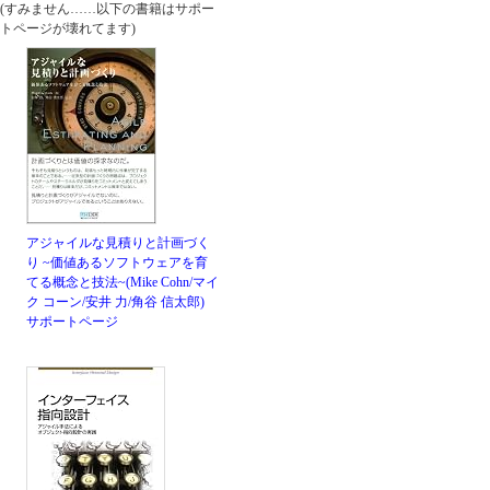
(すみません……以下の書籍はサポー
トページが壊れてます)
アジャイルな見積りと計画づく
り ~価値あるソフトウェアを育
てる概念と技法~(Mike Cohn/マイ
ク コーン/安井 力/角谷 信太郎)
サポートページ