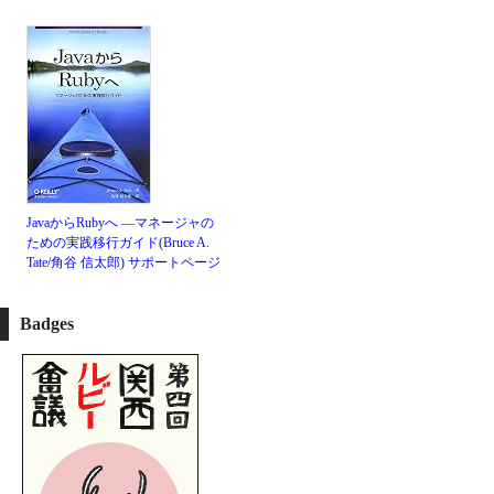
JavaからRubyへ ―マネージャの
ための実践移行ガイド(Bruce A.
Tate/角谷 信太郎)
サポートページ
Badges