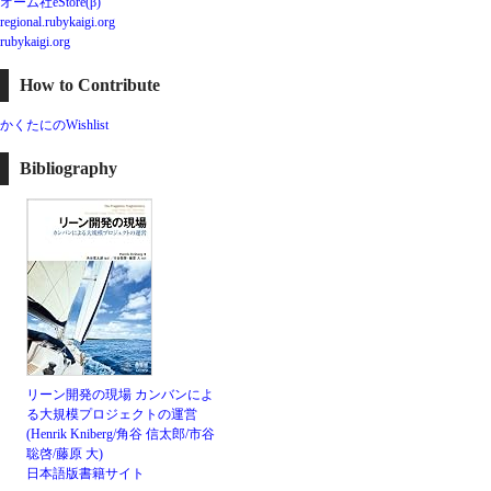
オーム社eStore(β)
regional.rubykaigi.org
rubykaigi.org
How to Contribute
かくたにのWishlist
Bibliography
リーン開発の現場 カンバンによ
る大規模プロジェクトの運営
(Henrik Kniberg/角谷 信太郎/市谷
聡啓/藤原 大)
日本語版書籍サイト