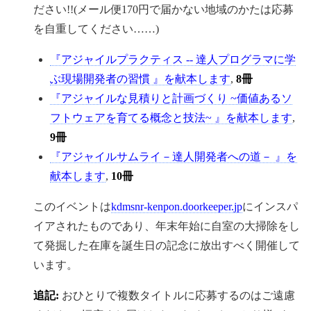
ださい!!(メール便170円で届かない地域のかたは応募
を自重してください……)
『アジャイルプラクティス -- 達人プログラマに学
ぶ現場開発者の習慣 』を献本します
,
8冊
『アジャイルな見積りと計画づくり ~価値あるソ
フトウェアを育てる概念と技法~ 』を献本します
,
9冊
『アジャイルサムライ－達人開発者への道－ 』を
献本します
,
10冊
このイベントは
kdmsnr-kenpon.doorkeeper.jp
にインスパ
イアされたものであり、年末年始に自室の大掃除をし
て発掘した在庫を誕生日の記念に放出すべく開催して
います。
追記:
おひとりで複数タイトルに応募するのはご遠慮