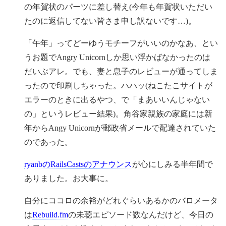
の年賀状のパーツに差し替え(今年も年賀状いただい
たのに返信してない皆さま申し訳ないです…)。
「午年」ってどーゆうモチーフがいいのかなあ、とい
うお題でAngry Unicornしか思い浮かばなかったのは
だいぶアレ。でも、妻と息子のレビューが通ってしま
ったので印刷しちゃった。ハハッ(ねこたこサイトが
エラーのときに出るやつ、で「まあいいんじゃない
の」というレビュー結果)。角谷家親族の家庭には新
年からAngy Unicornが郵政省メールで配達されていた
のであった。
ryanbのRailsCastsのアナウンス
が心にしみる半年間で
ありました。お大事に。
自分にココロの余裕がどれぐらいあるかのバロメータ
は
Rebuild.fm
の未聴エピソード数なんだけど、今日の