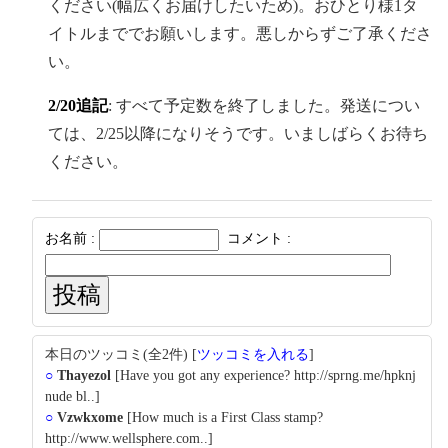
ください(幅広くお届けしたいため)。おひとり様1タ
イトルまででお願いします。悪しからずご了承くださ
い。
2/20追記
: すべて予定数を終了しました。発送につい
ては、2/25以降になりそうです。いましばらくお待ち
ください。
お名前 :
コメント :
本日のツッコミ(全2件) [
ツッコミを入れる
]
○
Thayezol
[Have you got any experience? http://sprng.me/hpknj
nude bl..]
○
Vzwkxome
[How much is a First Class stamp?
http://www.wellsphere.com..]