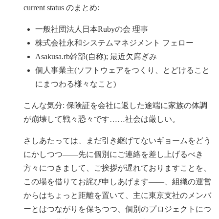
current status のまとめ:
一般社団法人日本Rubyの会 理事
株式会社永和システムマネジメント フェロー
Asakusa.rb幹部(自称); 最近欠席ぎみ
個人事業主(ソフトウェアをつくり、とどけること
にまつわる様々なこと)
こんな気分: 保険証を会社に返した途端に家族の体調
が崩壊して戦々恐々です……社会は厳しい。
さしあたっては、まだ引き継げてないギョームをどう
にかしつつ——先に個別にご連絡を差し上げるべき
方々につきまして、ご挨拶が遅れておりますことを、
この場を借りてお詫び申しあげます——、組織の運営
からはちょっと距離を置いて、主に東京支社のメンバ
ーとはつながりを保ちつつ、個別のプロジェクトにつ