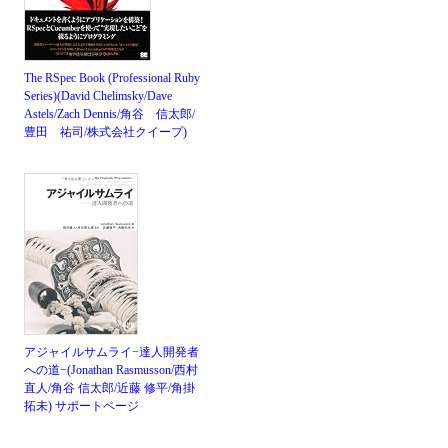
The RSpec Book (Professional Ruby
Series)(David Chelimsky/Dave
Astels/Zach Dennis/角谷 信太郎/
豊田 祐司/株式会社クイープ)
アジャイルサムライ−達人開発者
への道−(Jonathan Rasmusson/西村
直人/角谷 信太郎/近藤 修平/角掛
拓未)
サポートページ