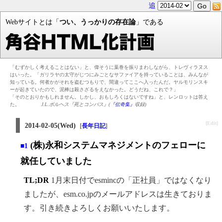
追
Webサイトとは「
つい、うっかりの存在論
」である
「むずかしく考えることはない」と、偉そうに葉巻を振りまわしながら、トレヴィラヌス
はいった。「ガリラヤの太守がじつにみごとなサファイアを持っていることは、みんなが
知っている。何者かがそれを盗むつもりで、間違ってここへ入ったんだ。ヤルモリンスキ
ーが起きていたので、泥棒は殺さざるをえなかった。どうだね、これで？」
「そのとおりかもしれません。しかし、おもしろくはないですね」と、レンロットは答え
た。
J.L.ボルヘス『死とコンパス』(
『伝奇集』
収録)
[Edit]
2014-02-05(Wed)
[
長年日記
]
(株)永和システムマネジメントのフェローに
■1
就任していました
TL;DR
1月末日付でesmincの「正社員」ではなくなり
ましたが、esm.co.jpのメールアドレスは生きておりま
す。引き続きよろしくお願いいたします。