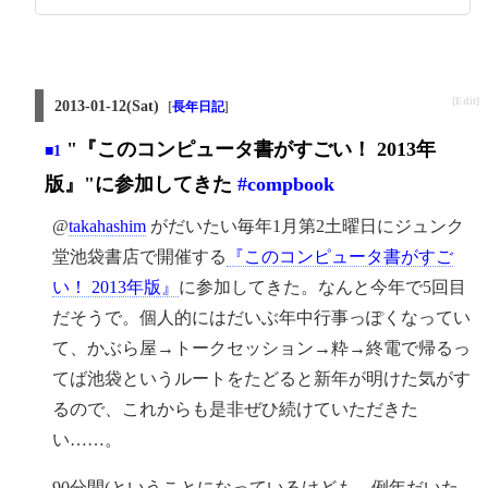
[Edit]
2013-01-12(Sat)
[
長年日記
]
"『このコンピュータ書がすごい！ 2013年
■1
版』"に参加してきた
#compbook
@
takahashim
がだいたい毎年1月第2土曜日にジュンク
堂池袋書店で開催する
『このコンピュータ書がすご
い！ 2013年版』
に参加してきた。なんと今年で5回目
だそうで。個人的にはだいぶ年中行事っぽくなってい
て、かぶら屋→トークセッション→粋→終電で帰るっ
てば池袋というルートをたどると新年が明けた気がす
るので、これからも是非ぜひ続けていただきた
い……。
90分間(ということになっているけども、例年だいた