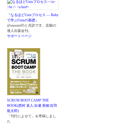
『なるほどUnixプロセス ― Ruby
で学ぶUnixの基礎』
@snoozer05と共訳です。念願の
達人出版会刊。
サポートページ
SCRUM BOOT CAMP THE
BOOK(西村 直人/永瀬 美穂/吉羽
龍太郎)
「刊行によせて」を寄稿しまし
た