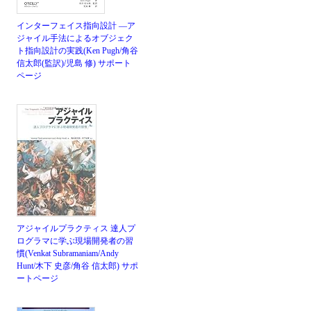
インターフェイス指向設計 ―ア
ジャイル手法によるオブジェク
ト指向設計の実践(Ken Pugh/角谷
信太郎(監訳)/児島 修)
サポート
ページ
アジャイルプラクティス 達人プ
ログラマに学ぶ現場開発者の習
慣(Venkat Subramaniam/Andy
Hunt/木下 史彦/角谷 信太郎)
サポ
ートページ