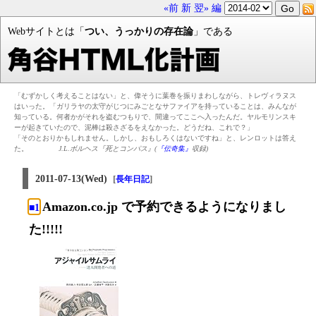
«前
新
翌»
編
Webサイトとは「
つい、うっかりの存在論
」である
「むずかしく考えることはない」と、偉そうに葉巻を振りまわしながら、トレヴィラヌス
はいった。「ガリラヤの太守がじつにみごとなサファイアを持っていることは、みんなが
知っている。何者かがそれを盗むつもりで、間違ってここへ入ったんだ。ヤルモリンスキ
ーが起きていたので、泥棒は殺さざるをえなかった。どうだね、これで？」
「そのとおりかもしれません。しかし、おもしろくはないですね」と、レンロットは答え
た。
J.L.ボルヘス『死とコンパス』(
『伝奇集』
収録)
2011-07-13(Wed)
[
]
長年日記
Amazon.co.jp で予約できるようになりまし
■1
た!!!!!