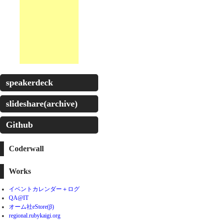
speakerdeck
slideshare(archive)
Github
Coderwall
Works
イベントカレンダー＋ログ
QA@IT
オーム社eStore(β)
regional.rubykaigi.org