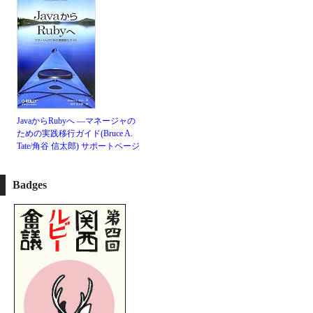
JavaからRubyへ ―マネージャの
ための実践移行ガイド(Bruce A.
Tate/角谷 信太郎)
サポートページ
Badges