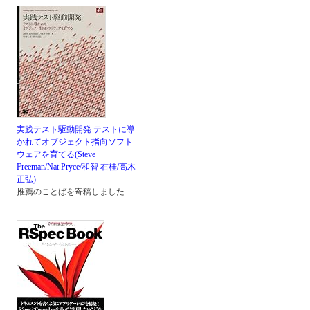
実践テスト駆動開発 テストに導
かれてオブジェクト指向ソフト
ウェアを育てる(Steve
Freeman/Nat Pryce/和智 右桂/高木
正弘)
推薦のことばを寄稿しました