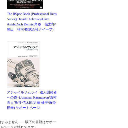
The RSpec Book (Professional Ruby
Series)(David Chelimsky/Dave
Astels/Zach Dennis/角谷 信太郎/
豊田 祐司/株式会社クイープ)
アジャイルサムライ−達人開発者
への道−(Jonathan Rasmusson/西村
直人/角谷 信太郎/近藤 修平/角掛
拓未)
サポートページ
(すみません……以下の書籍はサポー
トページが壊れてます)