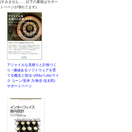
(すみません……以下の書籍はサポー
トページが壊れてます)
アジャイルな見積りと計画づく
り ~価値あるソフトウェアを育
てる概念と技法~(Mike Cohn/マイ
ク コーン/安井 力/角谷 信太郎)
サポートページ