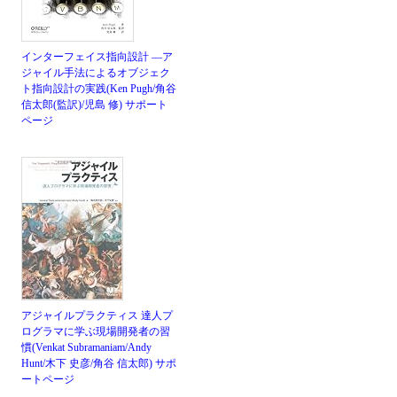
インターフェイス指向設計 ―ア
ジャイル手法によるオブジェク
ト指向設計の実践(Ken Pugh/角谷
信太郎(監訳)/児島 修)
サポート
ページ
アジャイルプラクティス 達人プ
ログラマに学ぶ現場開発者の習
慣(Venkat Subramaniam/Andy
Hunt/木下 史彦/角谷 信太郎)
サポ
ートページ