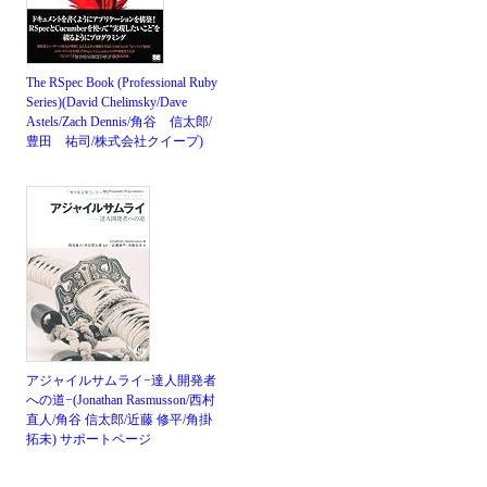
The RSpec Book (Professional Ruby
Series)(David Chelimsky/Dave
Astels/Zach Dennis/角谷 信太郎/
豊田 祐司/株式会社クイープ)
アジャイルサムライ−達人開発者
への道−(Jonathan Rasmusson/西村
直人/角谷 信太郎/近藤 修平/角掛
拓未)
サポートページ