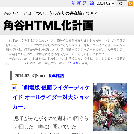
«前
新
翌»
編
Webサイトとは「
つい、うっかりの存在論
」である
「むずかしく考えることはない」と、偉そうに葉巻を振りまわしながら、トレヴィラヌス
はいった。「ガリラヤの太守がじつにみごとなサファイアを持っていることは、みんなが
知っている。何者かがそれを盗むつもりで、間違ってここへ入ったんだ。ヤルモリンスキ
ーが起きていたので、泥棒は殺さざるをえなかった。どうだね、これで？」
「そのとおりかもしれません。しかし、おもしろくはないですね」と、レンロットは答え
た。
J.L.ボルヘス『死とコンパス』(
『伝奇集』
収録)
2010-02-07(Sun)
[
]
長年日記
『劇場版 仮面ライダーディケ
■1
イド オールライダー対大ショッ
カー』
息子がみたがるので週末に3回ぐら
い回した。噂には聞いていた