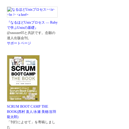
『なるほどUnixプロセス ― Ruby
で学ぶUnixの基礎』
@snoozer05と共訳です。念願の
達人出版会刊。
サポートページ
SCRUM BOOT CAMP THE
BOOK(西村 直人/永瀬 美穂/吉羽
龍太郎)
「刊行によせて」を寄稿しまし
た