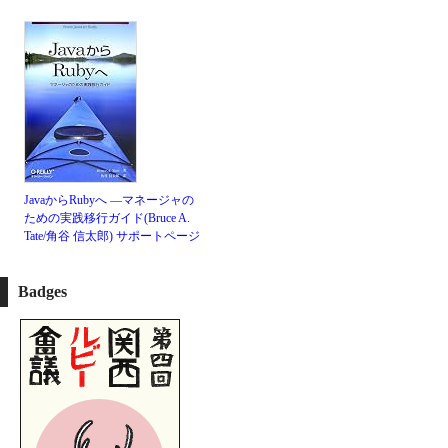
JavaからRubyへ ―マネージャの
ための実践移行ガイド(Bruce A.
Tate/角谷 信太郎)
サポートページ
Badges