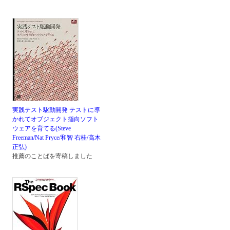
実践テスト駆動開発 テストに導
かれてオブジェクト指向ソフト
ウェアを育てる(Steve
Freeman/Nat Pryce/和智 右桂/高木
正弘)
推薦のことばを寄稿しました