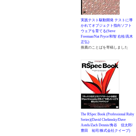
実践テスト駆動開発 テストに導
かれてオブジェクト指向ソフト
ウェアを育てる(Steve
Freeman/Nat Pryce/和智 右桂/高木
正弘)
推薦のことばを寄稿しました
The RSpec Book (Professional Ruby
Series)(David Chelimsky/Dave
Astels/Zach Dennis/角谷 信太郎/
豊田 祐司/株式会社クイープ)