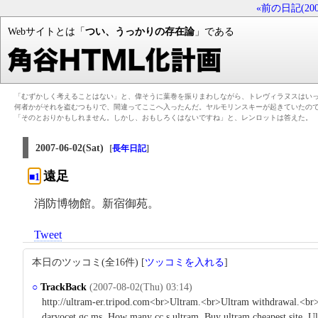
«前の日記(2007-
Webサイトとは「
つい、うっかりの存在論
」である
「むずかしく考えることはない」と、偉そうに葉巻を振りまわしながら、トレヴィラヌスはい
何者かがそれを盗むつもりで、間違ってここへ入ったんだ。ヤルモリンスキーが起きていたの
「そのとおりかもしれません。しかし、おもしろくはないですね」と、レンロットは答えた。
2007-06-02(Sat)
[
]
長年日記
遠足
■1
消防博物館。新宿御苑。
Tweet
本日のツッコミ(全16件) [
ツッコミを入れる
]
○
TrackBack
(2007-08-02(Thu) 03:14)
http://ultram-er.tripod.com<br>Ultram.<br>Ultram withdrawal.<br>
darvocet gc ms. How many cc s ultram. Buy ultram cheapest site. Ul