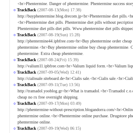
<br>Phentermine. Danger of phentermine. Phentermine success stor
○
TrackBack
(2007-08-13(Mon) 17:38)
http://buyphentermine.blog.drecom.jp<br>Phentermine diet pills.<br
<br>Phentermine diet pills. Phentermine diet pills without pecription
Phentermine diet pills diet pills. Www.phentermine diet pills shipped
○
TrackBack
(2007-08-19(Sun) 15:28)
http://phentermine44.ipbfree.com<br>Buy phentermine order cheap 
phentermine.<br>Buy phentermine online buy cheap phentermine. 
phentermine. Extra cheap phentermine.
○
TrackBack
(2007-08-24(Fri) 15:39)
http://valium11.ipbfree.com<br>Valium liquid form.<br>Valium liq
○
TrackBack
(2007-09-05(Wed) 12:41)
http://cialissale.siteboard.de<br>Cialis sale.<br>Cialis sale.<br>Ciali
○
TrackBack
(2007-09-11(Tue) 13:56)
http://tramadol.yooblog.gr<br>What is tramadol.<br>Tramadol c.o
cheap no rx free overnight shipping.
○
TrackBack
(2007-09-17(Mon) 03:49)
http://phentermine-without-prescription.blogandorra.com/<br>Onli
phentermine online.<br>Phentermine online purchase. Drugstore ph
phentermine online.
○
TrackBack
(2007-09-19(Wed) 06:15)