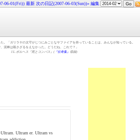
06-01(Fri))
最新
次の日記(2007-06-03(Sun))»
編集
った。「ガリラヤの太守がじつにみごとなサファイアを持っていることは、みんなが知っている。
で、泥棒は殺さざるをえなかった。どうだね、これで？」
J.L.ボルヘス『死とコンパス』(
『伝奇集』
収録)
Ultram. Ultram er. Ultram vs
tram addiction.