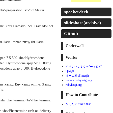
ax<br>preparation tax<br>Master
speakerdeck
slideshare(archive)
 hcl.<br>Tramadol hcl. Tramadol hcl
Github
<br>latin lesbian pussy<br>latin
Coderwall
Works
apap 7.5 500.<br>Hydrocodone
rofen. Hydrocodone apap 5mg 500mg
イベントカレンダー＋ログ
drocodone apap 5 500. Hydrocodone
QA@IT
オーム社eStore(β)
regional.rubykaigi.org
uy xanax. Buy xanax online. Xanax
rubykaigi.org
ls.
How to Contribute
der phentermine.<br>Phentermine.
かくたにのWishlist
e.<br>Phentermine cash on delivery.