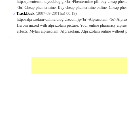
http://phentermine.yooblog.gr<br>Phentermine pill buy cheap phe
<br>Cheap phentermine. Buy cheap phentermine online. Cheap phent
○
TrackBack
(2007-09-20(Thu) 00:19)
http://alprazolam-online.blog.drecom.jp<br>Alprazolam.<br>Alpr
Heroin mixed with alprazolam picture. Your online pharmacy alpraz
effects. Mylan alprazolam. Alprazolam. Alprazolam online without p