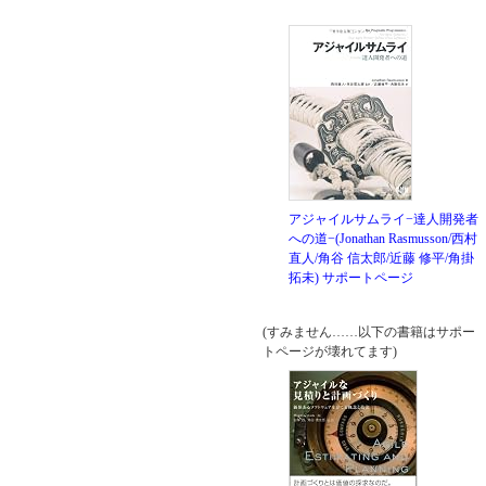
アジャイルサムライ−達人開発者
への道−(Jonathan Rasmusson/西村
直人/角谷 信太郎/近藤 修平/角掛
拓未)
サポートページ
(すみません……以下の書籍はサポー
トページが壊れてます)