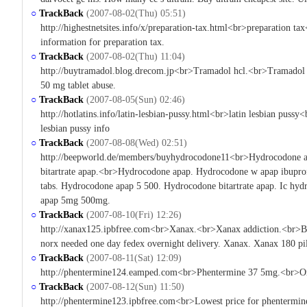
○
TrackBack
(2007-08-02(Thu) 05:51)
http://highestnetsites.info/x/preparation-tax.html<br>preparation t
information for preparation tax.
○
TrackBack
(2007-08-02(Thu) 11:04)
http://buytramadol.blog.drecom.jp<br>Tramadol hcl.<br>Tramadol
50 mg tablet abuse.
○
TrackBack
(2007-08-05(Sun) 02:46)
http://hotlatins.info/latin-lesbian-pussy.html<br>latin lesbian pussy
lesbian pussy info
○
TrackBack
(2007-08-08(Wed) 02:51)
http://beepworld.de/members/buyhydrocodone11<br>Hydrocodone 
bitartrate apap.<br>Hydrocodone apap. Hydrocodone w apap ibup
tabs. Hydrocodone apap 5 500. Hydrocodone bitartrate apap. Ic hy
apap 5mg 500mg.
○
TrackBack
(2007-08-10(Fri) 12:26)
http://xanax125.ipbfree.com<br>Xanax.<br>Xanax addiction.<br>B
norx needed one day fedex overnight delivery. Xanax. Xanax 180 pil
○
TrackBack
(2007-08-11(Sat) 12:09)
http://phentermine124.eamped.com<br>Phentermine 37 5mg.<br>Or
○
TrackBack
(2007-08-12(Sun) 11:50)
http://phentermine123.ipbfree.com<br>Lowest price for phentermin