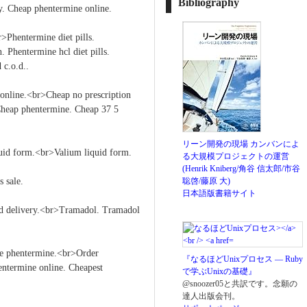
Bibliography
y. Cheap phentermine online.
>Phentermine diet pills.
. Phentermine hcl diet pills.
 c.o.d..
online.<br>Cheap no prescription
Cheap phentermine. Cheap 37 5
リーン開発の現場 カンバンによ
uid form.<br>Valium liquid form.
る大規模プロジェクトの運営
(Henrik Kniberg/角谷 信太郎/市谷
s sale.
聡啓/藤原 大)
日本語版書籍サイト
.d delivery.<br>Tramadol. Tramadol
ne phentermine.<br>Order
『なるほどUnixプロセス ― Ruby
entermine online. Cheapest
で学ぶUnixの基礎』
@snoozer05と共訳です。念願の
達人出版会刊。