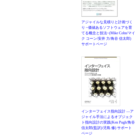
アジャイルな見積りと計画づく
り ~価値あるソフトウェアを育
てる概念と技法~(Mike Cohn/マイ
ク コーン/安井 力/角谷 信太郎)
サポートページ
インターフェイス指向設計 ―ア
ジャイル手法によるオブジェク
ト指向設計の実践(Ken Pugh/角谷
信太郎(監訳)/児島 修)
サポート
ページ