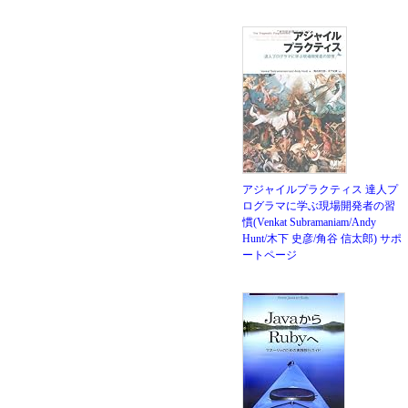
アジャイルプラクティス 達人プ
ログラマに学ぶ現場開発者の習
慣(Venkat Subramaniam/Andy
Hunt/木下 史彦/角谷 信太郎)
サポ
ートページ