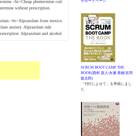
サポートページ
ntermine.<br>Cheap phentermine cod.
ermine without prescription.
azolam.<br>Alprazolam from mexico.
olam anxiety. Alprazolam side
rescription. Alprazolam and alcohol.
SCRUM BOOT CAMP THE
BOOK(西村 直人/永瀬 美穂/吉羽
龍太郎)
「刊行によせて」を寄稿しまし
た