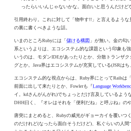
ったらいいんじゃないかな。面白いと思うんだけど
引用終わり。これに対して「物申す!!」と言えるよう
の裏に書くべきような話。
いまのところRubyには「
儲ける構図
」が無い。金の匂
系というよりは、エコシステム的な課題という印象も強
いうのは、モダンIDEがあったりとか、分散トランザ
グとか。Java界はエコシステムが充実している(JSRは
エコシステム的な視点からは、Ruby界にとってRailsは
前面に出して来たりとか、Fowlerも『
Language Workb
イ。kdさんがんがれ)でちょっとだけ言及しているよう
DHH曰く、『オレはそれを「便利だね」と呼ぶね』の
唐突にまとめると、Rubyの威光がギョーカイを覆いつく
のだけれど(なったら面白そうだけど)、私ぐらいの人間で