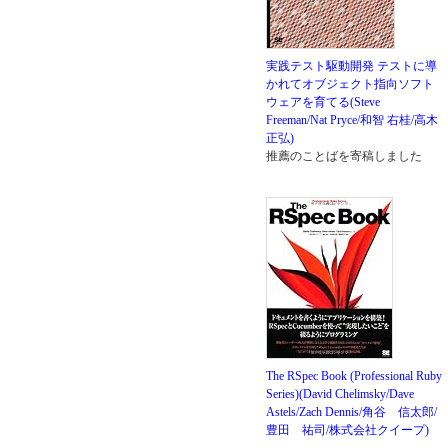
実践テスト駆動開発 テストに導
かれてオブジェクト指向ソフト
ウェアを育てる(Steve
Freeman/Nat Pryce/和智 右桂/高木
正弘)
推薦のことばを寄稿しました
The RSpec Book (Professional Ruby
Series)(David Chelimsky/Dave
Astels/Zach Dennis/角谷 信太郎/
豊田 祐司/株式会社クイープ)