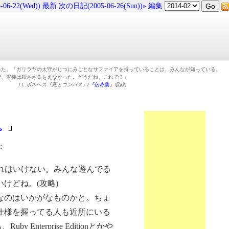
6-22(Wed))
最新
次の日記(2005-06-26(Sun))»
編集
った。「ガリラヤの太守がじつにみごとなサファイアを持っていることは、みんなが知っている。
で、泥棒は殺さざるをえなかった。どうだね、これで？」
J.L.ボルヘス『死とコンパス』(
『伝奇集』
収録)
。
」
:
これはいけない。みんな遊んでる
けどね。(攻略)
けなのはいかがなものかと。ちょ
仕様を握ってる人も近所にいる
nterprise Editionとかや