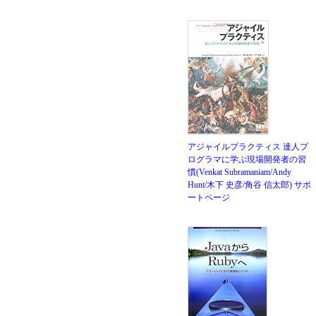
アジャイルプラクティス 達人プ
ログラマに学ぶ現場開発者の習
慣(Venkat Subramaniam/Andy
Hunt/木下 史彦/角谷 信太郎)
サポ
ートページ