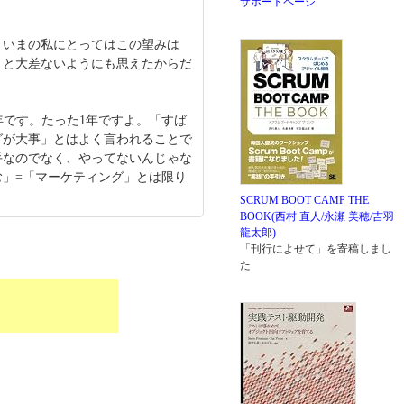
サポートページ
、いまの私にとってはこの望みは
」と大差ないようにも思えたからだ
1年です。たった1年ですよ。「すば
グが大事」とはよく言われることで
手なのでなく、やってないんじゃな
」=「マーケティング」とは限り
SCRUM BOOT CAMP THE
BOOK(西村 直人/永瀬 美穂/吉羽
龍太郎)
「刊行によせて」を寄稿しまし
た