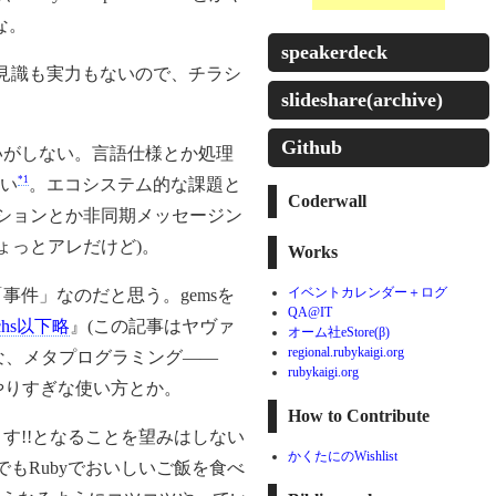
な。
speakerdeck
な見識も実力もないので、チラシ
slideshare(archive)
Github
いがしない。言語仕様とか処理
*1
い
。エコシステム的な課題と
Coderwall
クションとか非同期メッセージン
ちょっとアレだけど)。
Works
イベントカレンダー＋ログ
「事件」なのだと思う。gemsを
QA@IT
enchs以下略
』(この記事はヤヴァ
オーム社eStore(β)
regional.rubykaigi.org
な、メタプログラミング——
rubykaigi.org
やりすぎな使い方とか。
How to Contribute
す!!となることを望みはしない
かくたにのWishlist
もRubyでおいしいご飯を食べ