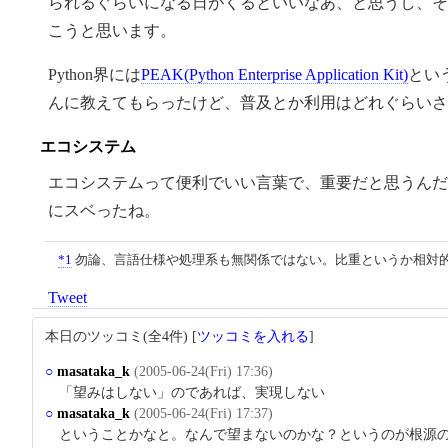
られるぐらいになる日がくるといいなあ、と思うし、そ
こうと思います。
Python界には
PEAK(Python Enterprise Application Kit)
とい
んに教えてもらったけど、普及とか利用はどれぐらいさ
エコシステム
エコシステムって便利でいい言葉で、重要だと思うんだ
にスベったね。
*1
勿論、言語仕様や処理系も無関係ではない。比重というか相対
Tweet
本日のツッコミ(全4件) [
ツッコミを入れる
]
○
masataka_k
(2005-06-24(Fri) 17:36)
「望みはしない」のであれば、実現しない
○
masataka_k
(2005-06-24(Fri) 17:37)
ということかなと。なんで望まないのかな？というのが根源の