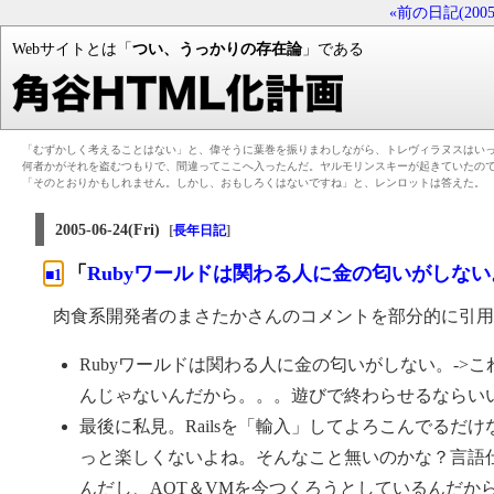
«前の日記(2005-0
Webサイトとは「
つい、うっかりの存在論
」である
「むずかしく考えることはない」と、偉そうに葉巻を振りまわしながら、トレヴィラヌスはい
何者かがそれを盗むつもりで、間違ってここへ入ったんだ。ヤルモリンスキーが起きていたの
「そのとおりかもしれません。しかし、おもしろくはないですね」と、レンロットは答えた。
2005-06-24(Fri)
[
]
長年日記
「
Rubyワールドは関わる人に金の匂いがしない
■1
肉食系開発者のまさたかさんのコメントを部分的に引用
Rubyワールドは関わる人に金の匂いがしない。->
んじゃないんだから。。。遊びで終わらせるならいい
最後に私見。Railsを「輸入」してよろこんでるだ
っと楽しくないよね。そんなこと無いのかな？言語
んだし、AOT＆VMを今つくろうとしているんだから、Ruby E