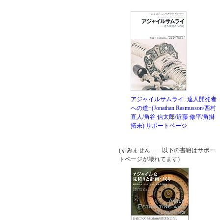
アジャイルサムライ−達人開発者
への道−(Jonathan Rasmusson/西村
直人/角谷 信太郎/近藤 修平/角掛
拓未)
サポートページ
(すみません……以下の書籍はサポー
トページが壊れてます)