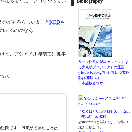
うなるようにコツコツやってい
Bibliography
うのがあるらしいよ、と
KKD
さ
れてるのかなあ。
けど、アジャイル界隈では見事
リーン開発の現場 カンバンによ
る大規模プロジェクトの運営
(Henrik Kniberg/角谷 信太郎/市谷
的な話。
聡啓/藤原 大)
日本語版書籍サイト
『なるほどUnixプロセス ― Ruby
で学ぶUnixの基礎』
@snoozer05と共訳です。念願の
達人出版会刊。
疑問です。PHPができたことは