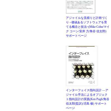
アジャイルな見積りと計画づく
り ~価値あるソフトウェアを育
てる概念と技法~(Mike Cohn/マイ
ク コーン/安井 力/角谷 信太郎)
サポートページ
インターフェイス指向設計 ―ア
ジャイル手法によるオブジェク
ト指向設計の実践(Ken Pugh/角谷
信太郎(監訳)/児島 修)
サポート
ページ