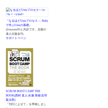
『なるほどUnixプロセス ― Ruby
で学ぶUnixの基礎』
@snoozer05と共訳です。念願の
達人出版会刊。
サポートページ
SCRUM BOOT CAMP THE
BOOK(西村 直人/永瀬 美穂/吉羽
龍太郎)
「刊行によせて」を寄稿しまし