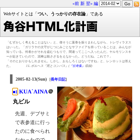
«前
新
翌»
編
Webサイトとは「
つい、うっかりの存在論
」である
「むずかしく考えることはない」と、偉そうに葉巻を振りまわしながら、トレヴィラヌス
はいった。「ガリラヤの太守がじつにみごとなサファイアを持っていることは、みんなが
知っている。何者かがそれを盗むつもりで、間違ってここへ入ったんだ。ヤルモリンスキ
ーが起きていたので、泥棒は殺さざるをえなかった。どうだね、これで？」
「そのとおりかもしれません。しかし、おもしろくはないですね」と、レンロットは答え
た。
J.L.ボルヘス『死とコンパス』(
『伝奇集』
収録)
2005-02-13(Sun)
[
]
長年日記
KUA`AINA
＠
■1
丸ビル
先週、デブサミ
で表参道に行っ
たのに食べられ
なかったので、