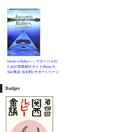
JavaからRubyへ ―マネージャの
ための実践移行ガイド(Bruce A.
Tate/角谷 信太郎)
サポートページ
Badges