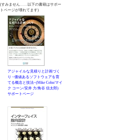
(すみません……以下の書籍はサポー
トページが壊れてます)
アジャイルな見積りと計画づく
り ~価値あるソフトウェアを育
てる概念と技法~(Mike Cohn/マイ
ク コーン/安井 力/角谷 信太郎)
サポートページ