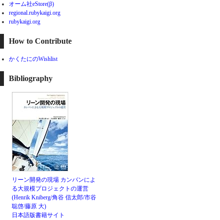
オーム社eStore(β)
regional.rubykaigi.org
rubykaigi.org
How to Contribute
かくたにのWishlist
Bibliography
リーン開発の現場 カンバンによ
る大規模プロジェクトの運営
(Henrik Kniberg/角谷 信太郎/市谷
聡啓/藤原 大)
日本語版書籍サイト