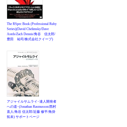
The RSpec Book (Professional Ruby
Series)(David Chelimsky/Dave
Astels/Zach Dennis/角谷 信太郎/
豊田 祐司/株式会社クイープ)
アジャイルサムライ−達人開発者
への道−(Jonathan Rasmusson/西村
直人/角谷 信太郎/近藤 修平/角掛
拓未)
サポートページ