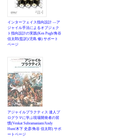
インターフェイス指向設計 ―ア
ジャイル手法によるオブジェク
ト指向設計の実践(Ken Pugh/角谷
信太郎(監訳)/児島 修)
サポート
ページ
アジャイルプラクティス 達人プ
ログラマに学ぶ現場開発者の習
慣(Venkat Subramaniam/Andy
Hunt/木下 史彦/角谷 信太郎)
サポ
ートページ