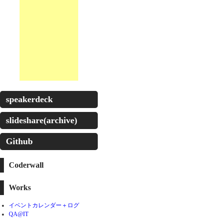
speakerdeck
slideshare(archive)
Github
Coderwall
Works
イベントカレンダー＋ログ
QA@IT