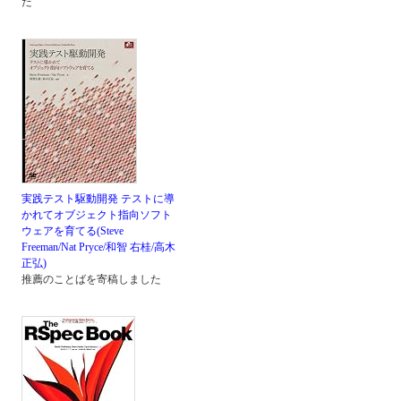
た
実践テスト駆動開発 テストに導
かれてオブジェクト指向ソフト
ウェアを育てる(Steve
Freeman/Nat Pryce/和智 右桂/高木
正弘)
推薦のことばを寄稿しました