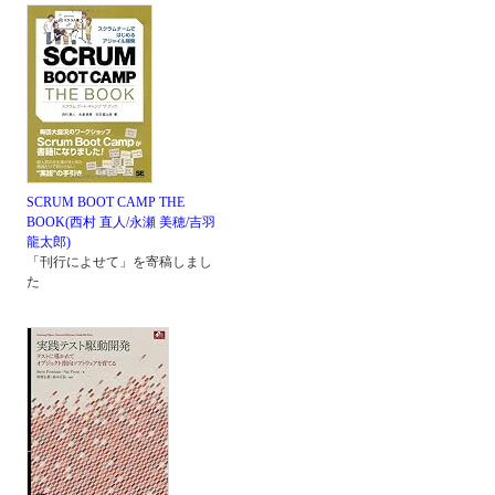
SCRUM BOOT CAMP THE
BOOK(西村 直人/永瀬 美穂/吉羽
龍太郎)
「刊行によせて」を寄稿しまし
た