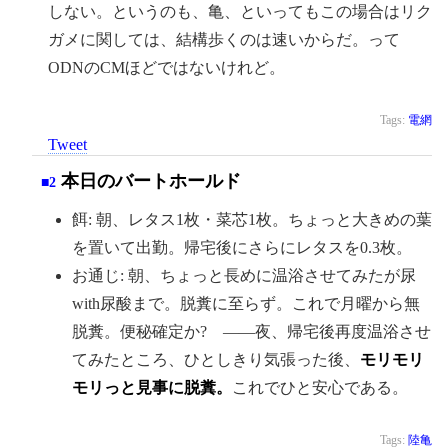
しない。というのも、亀、といってもこの場合はリク
ガメに関しては、結構歩くのは速いからだ。って
ODNのCMほどではないけれど。
Tags:
電網
Tweet
本日のバートホールド
■2
餌: 朝、レタス1枚・菜芯1枚。ちょっと大きめの葉
を置いて出勤。帰宅後にさらにレタスを0.3枚。
お通じ: 朝、ちょっと長めに温浴させてみたが尿
with尿酸まで。脱糞に至らず。これで月曜から無
脱糞。便秘確定か? ——夜、帰宅後再度温浴させ
てみたところ、ひとしきり気張った後、
モリモリ
モリっと見事に脱糞。
これでひと安心である。
Tags:
陸亀