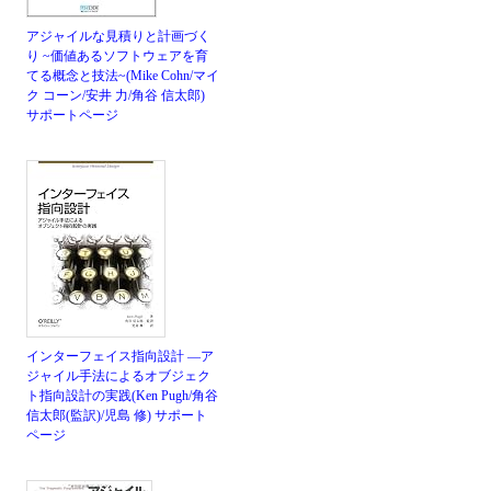
アジャイルな見積りと計画づく
り ~価値あるソフトウェアを育
てる概念と技法~(Mike Cohn/マイ
ク コーン/安井 力/角谷 信太郎)
サポートページ
インターフェイス指向設計 ―ア
ジャイル手法によるオブジェク
ト指向設計の実践(Ken Pugh/角谷
信太郎(監訳)/児島 修)
サポート
ページ