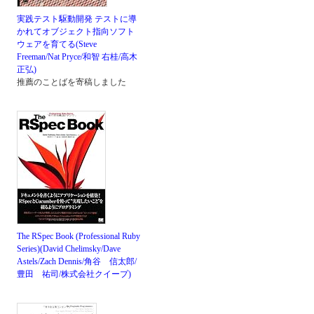
実践テスト駆動開発 テストに導
かれてオブジェクト指向ソフト
ウェアを育てる(Steve
Freeman/Nat Pryce/和智 右桂/高木
正弘)
推薦のことばを寄稿しました
The RSpec Book (Professional Ruby
Series)(David Chelimsky/Dave
Astels/Zach Dennis/角谷 信太郎/
豊田 祐司/株式会社クイープ)