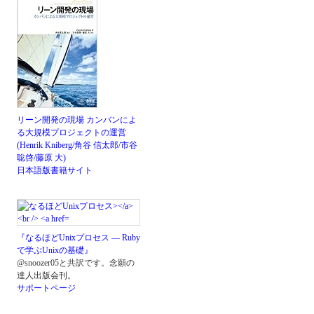
リーン開発の現場 カンバンによ
る大規模プロジェクトの運営
(Henrik Kniberg/角谷 信太郎/市谷
聡啓/藤原 大)
日本語版書籍サイト
『なるほどUnixプロセス ― Ruby
で学ぶUnixの基礎』
@snoozer05と共訳です。念願の
達人出版会刊。
サポートページ