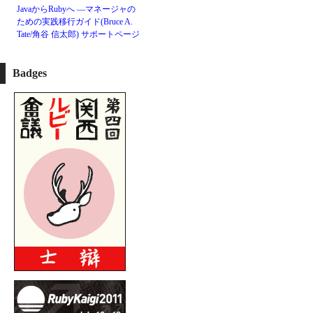
JavaからRubyへ ―マネージャの
ための実践移行ガイド(Bruce A.
Tate/角谷 信太郎)
サポートページ
Badges