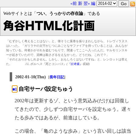
«前
新
翌»
編
Webサイトとは「
つい、うっかりの存在論
」である
「むずかしく考えることはない」と、偉そうに葉巻を振りまわしながら、トレヴィラヌス
はいった。「ガリラヤの太守がじつにみごとなサファイアを持っていることは、みんなが
知っている。何者かがそれを盗むつもりで、間違ってここへ入ったんだ。ヤルモリンスキ
ーが起きていたので、泥棒は殺さざるをえなかった。どうだね、これで？」
「そのとおりかもしれません。しかし、おもしろくはないですね」と、レンロットは答え
た。
J.L.ボルヘス『死とコンパス』(
『伝奇集』
収録)
2002-01-10(Thu)
[
]
長年日記
自宅サーバ設定ちゅう
■1
2002年は更新するゾ、という意気込み(だけ)は回復し
てきたので、少しずつ自宅サーバを設定ちゅう。遅々
たる歩みではあるが、前進はしている。
この場合、「亀のような歩み」という言い回しは該当