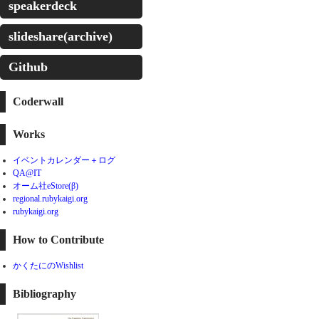
speakerdeck
slideshare(archive)
Github
Coderwall
Works
イベントカレンダー＋ログ
QA@IT
オーム社eStore(β)
regional.rubykaigi.org
rubykaigi.org
How to Contribute
かくたにのWishlist
Bibliography