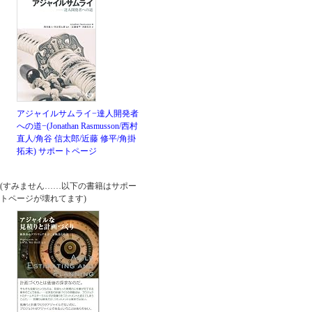
アジャイルサムライ−達人開発者
への道−(Jonathan Rasmusson/西村
直人/角谷 信太郎/近藤 修平/角掛
拓未)
サポートページ
(すみません……以下の書籍はサポー
トページが壊れてます)