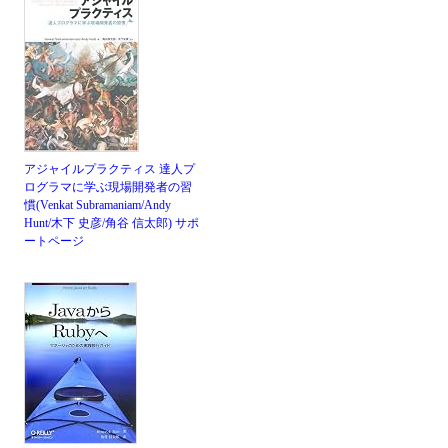
アジャイルプラクティス 達人プ
ログラマに学ぶ現場開発者の習
慣(Venkat Subramaniam/Andy
Hunt/木下 史彦/角谷 信太郎)
サポ
ートページ