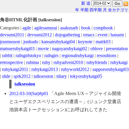
新
追
年
半期
四半期
月
全カテゴリ
角谷HTML化計画 [talksession]
Categories |
agile
|
agilesamurai
|
asakusarb
|
book
|
compbook
|
devsumi2011
|
devsumi2012
|
dojogathering
|
emacs
|
event
|
hanami
|
jrasmusson
|
junkudo
|
kansairubykaigi04
|
keynote
|
matrk03
|
matsuerubykaigi03
|
movie
|
nagoyarubykaigi02
|
oblove
|
presentation
|
rabbit
|
railsgirlstokyo
|
railsgirs
|
regionalrubykaigi
|
resoultions
|
retrospective
|
rubima
|
ruby
|
rubyadvent2010
|
rubyfriends
|
rubykaigi
|
rubykaigi2011
|
rubykaigi2013
|
rubyworld2012
|
sappororubykaigi03
|
slide
|
sprk2012
|
talksession
|
tdiary
|
tokyorubykaigi05
talksession
2012-03-10(Sat)#p01
「Agile Meets UX～アジャイル開発
とユーザエクスペリエンスの遭遇～」(ジュンク堂書店
池袋本店トークセッション)にお呼ばれしてきた