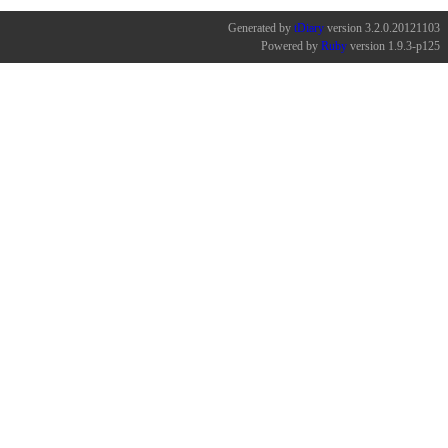
Generated by
tDiary
version 3.2.0.20121103
Powered by
Ruby
version 1.9.3-p125