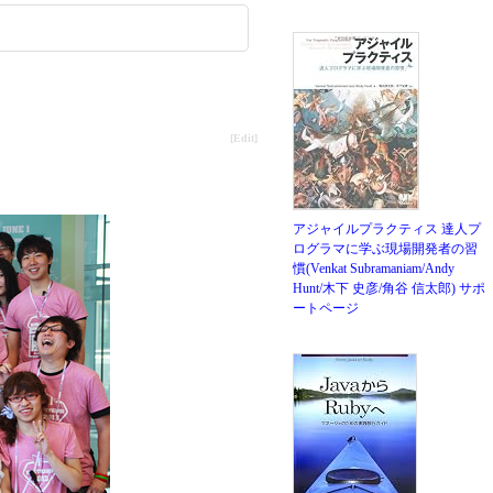
[Edit]
アジャイルプラクティス 達人プ
ログラマに学ぶ現場開発者の習
慣(Venkat Subramaniam/Andy
Hunt/木下 史彦/角谷 信太郎)
サポ
ートページ