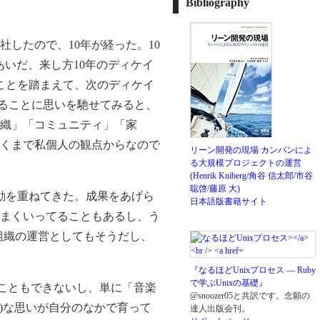
Bibliography
社したので、10年が経った。10
あいだ、来し方10年のディケイ
たことを踏まえて、次のディケイ
れることに思いを馳せてみると、
織」「コミュニティ」「家
くまで私個人の観点からなので
リーン開発の現場 カンバンによ
る大規模プロジェクトの運営
(Henrik Kniberg/角谷 信太郎/市谷
聡啓/藤原 大)
動を重ねてきた。成果をあげら
日本語版書籍サイト
まくいってることもあるし、う
組織の運営としてもそうだし、
『なるほどUnixプロセス ― Ruby
で学ぶUnixの基礎』
じることもできないし、単に「音楽
@snoozer05と共訳です。念願の
x)な思いが自分のなかで育って
達人出版会刊。