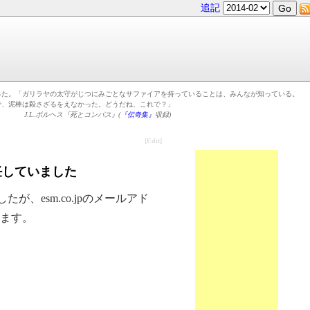
追記
った。「ガリラヤの太守がじつにみごとなサファイアを持っていることは、みんなが知っている。
で、泥棒は殺さざるをえなかった。どうだね、これで？」
J.L.ボルヘス『死とコンパス』(
『伝奇集』
収録)
[Edit]
任していました
が、esm.co.jpのメールアド
ます。