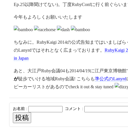
Ep.25以降聞けてない)。丁度RubyConfに行く前ぐ
今年もよろしくお願いいたします
ちなみに。RubyKaigi 2014の公式告知まではいま
のLanyrdではそれとなく広まっております。
RubyKaigi 2
in Japan
あと、大江戸Ruby会議04も2014/04/19に江戸東京
が
徒歩でいける地域Ruby会議! こちらも
準公式のLanyrd
ピーカーリストがあるのでcheck it out & stay tuned
お名前 :
コメント :