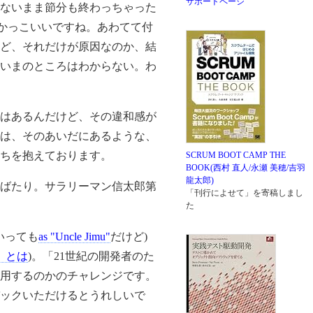
サポートページ
ないまま節分も終わっちゃった
かっこいいですね。あわてて付
ど、それだけが原因なのか、結
いまのところはわからない。わ
はあるんだけど、その違和感が
は、そのあいだにあるような、
ちを抱えております。
SCRUM BOOT CAMP THE
BOOK(西村 直人/永瀬 美穂/吉羽
龍太郎)
ばたり。サラリーマン信太郎第
「刊行によせて」を寄稿しまし
た
いっても
as "Uncle Jimu"
だけど)
」とは
)。「21世紀の開発者のた
用するのかのチャレンジです。
ックいただけるとうれしいで