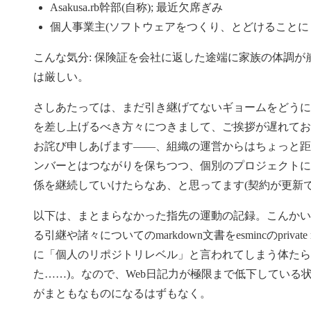
Asakusa.rb幹部(自称); 最近欠席ぎみ
個人事業主(ソフトウェアをつくり、とどけることに
こんな気分: 保険証を会社に返した途端に家族の体調
は厳しい。
さしあたっては、まだ引き継げてないギョームをどうに
を差し上げるべき方々につきまして、ご挨拶が遅れてお
お詫び申しあげます——、組織の運営からはちょっと距
ンバーとはつながりを保ちつつ、個別のプロジェクトに
係を継続していけたらなあ、と思ってます(契約が更新
以下は、まとまらなかった指先の運動の記録。こんかい
る引継や諸々についてのmarkdown文書をesmincのprivate rep
に「個人のリポジトリレベル」と言われてしまう体たらく(
た……)。なので、Web日記力が極限まで低下している
がまともなものになるはずもなく。