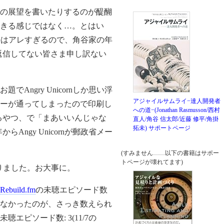
4年の展望を書いたりするのが醍醐
きる感じではなく…。とはい
amなのはアレすぎるので、角谷家の年
返信してない皆さま申し訳ない
ngry Unicornしか思い浮
アジャイルサムライ−達人開発者
ーが通ってしまったので印刷し
への道−(Jonathan Rasmusson/西村
るやつ、で「まあいいんじゃな
直人/角谷 信太郎/近藤 修平/角掛
拓未)
サポートページ
ngy Unicornが郵政省メー
(すみません……以下の書籍はサポー
トページが壊れてます)
りました。お大事に。
Rebuild.fm
の未聴エピソード数
なかったのが、さっき数えられ
ピソード数: 3(11/7の