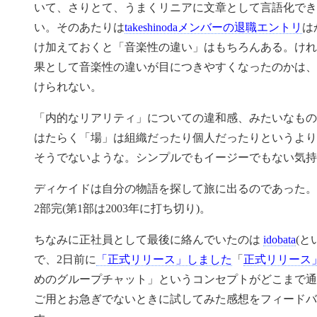
いて、さりとて、うまくリニアに文章として言語化でき
い。そのあたりは
takeshinodaメンバーの退職エントリ
は
け加えておくと「音楽性の違い」はもちろんある。けれ
果として音楽性の違いが目につきやすくなったのかは、
けられない。
「内的なリアリティ」についての違和感、みたいなもの
はたらく「場」は組織だったり個人だったりというより
そうでないような。シンプルでもイージーでもない気持
ディケイドは自分の物語を探して旅に出るのであった。
2部完(第1部は2003年に打ち切り)。
ちなみに正社員として最後に絡んでいたのは
idobata
(と
で、2日前に
「正式リリース」しました
「
正式リリース
めのグループチャット」というコンセプトがどこまで通
ご用とお急ぎでないときに試してみた感想をフィードバ