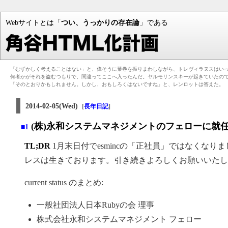
Webサイトとは「
つい、うっかりの存在論
」である
「むずかしく考えることはない」と、偉そうに葉巻を振りまわしながら、トレヴィラヌスはい
何者かがそれを盗むつもりで、間違ってここへ入ったんだ。ヤルモリンスキーが起きていたの
「そのとおりかもしれません。しかし、おもしろくはないですね」と、レンロットは答えた。
2014-02-05(Wed)
[
長年日記
]
(株)永和システムマネジメントのフェローに就
■1
TL;DR
1月末日付でesmincの「正社員」ではなくなりました
レスは生きております。引き続きよろしくお願いいたし
current status のまとめ:
一般社団法人日本Rubyの会 理事
株式会社永和システムマネジメント フェロー