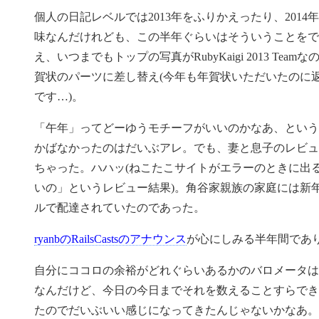
個人の日記レベルでは2013年をふりかえったり、201
味なんだけれども、この半年ぐらいはそういうことをで
え、いつまでもトップの写真がRubyKaigi 2013 Te
賀状のパーツに差し替え(今年も年賀状いただいたのに
です…)。
「午年」ってどーゆうモチーフがいいのかなあ、というお題でA
かばなかったのはだいぶアレ。でも、妻と息子のレビュ
ちゃった。ハハッ(ねこたこサイトがエラーのときに出
いの」というレビュー結果)。角谷家親族の家庭には新年からA
ルで配達されていたのであった。
ryanbのRailsCastsのアナウンス
が心にしみる半年間であ
自分にココロの余裕がどれぐらいあるかのバロメータは
なんだけど、今日の今日までそれを数えることすらでき
たのでだいぶいい感じになってきたんじゃないかなあ。未聴エ