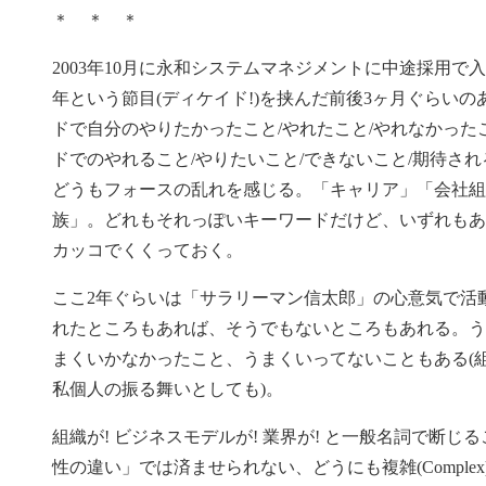
＊ ＊ ＊
2003年10月に永和システムマネジメントに中途採用で入
年という節目(ディケイド!)を挟んだ前後3ヶ月ぐらいの
ドで自分のやりたかったこと/やれたこと/やれなかっ
ドでのやれること/やりたいこと/できないこと/期待さ
どうもフォースの乱れを感じる。「キャリア」「会社組
族」。どれもそれっぽいキーワードだけど、いずれもあ
カッコでくくっておく。
ここ2年ぐらいは「サラリーマン信太郎」の心意気で活
れたところもあれば、そうでもないところもあれる。う
まくいかなかったこと、うまくいってないこともある(
私個人の振る舞いとしても)。
組織が! ビジネスモデルが! 業界が! と一般名詞で断
性の違い」では済ませられない、どうにも複雑(Comple