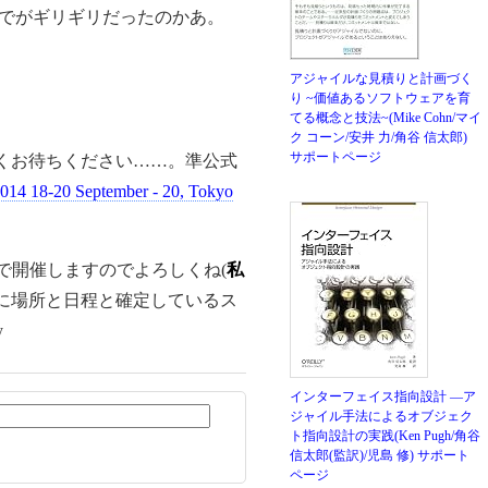
らいまでがギリギリだったのかあ。
アジャイルな見積りと計画づく
り ~価値あるソフトウェアを育
てる概念と技法~(Mike Cohn/マイ
ク コーン/安井 力/角谷 信太郎)
サポートページ
しばらくお待ちください……。準公式
014 18-20 September - 20, Tokyo
博物館で開催しますのでよろしくね(
私
に場所と日程と確定しているス
インターフェイス指向設計 ―ア
ジャイル手法によるオブジェク
ト指向設計の実践(Ken Pugh/角谷
信太郎(監訳)/児島 修)
サポート
ページ