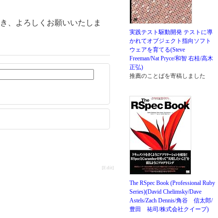
き、よろしくお願いいたしま
実践テスト駆動開発 テストに導
かれてオブジェクト指向ソフト
ウェアを育てる(Steve
Freeman/Nat Pryce/和智 右桂/高木
正弘)
推薦のことばを寄稿しました
[Edit]
The RSpec Book (Professional Ruby
Series)(David Chelimsky/Dave
Astels/Zach Dennis/角谷 信太郎/
豊田 祐司/株式会社クイープ)