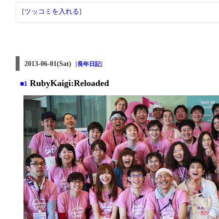
[
ツッコミを入れる
]
2013-06-01(Sat)
[
長年日記
]
RubyKaigi:Reloaded
■1