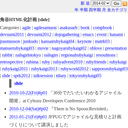
新
追
年
半期
四半期
月
全カテゴリ
角谷HTML化計画 [slide]
Categories |
agile
|
agilesamurai
|
asakusarb
|
book
|
compbook
|
devsumi2011
|
devsumi2012
|
dojogathering
|
emacs
|
event
|
hanami
|
jrasmusson
|
junkudo
|
kansairubykaigi04
|
keynote
|
matrk03
|
matsuerubykaigi03
|
movie
|
nagoyarubykaigi02
|
oblove
|
presentation
|
rabbit
|
railsgirlstokyo
|
railsgirs
|
regionalrubykaigi
|
resoultions
|
retrospective
|
rubima
|
ruby
|
rubyadvent2010
|
rubyfriends
|
rubykaigi
|
rubykaigi2011
|
rubykaigi2013
|
rubyworld2012
|
sappororubykaigi03
|
slide
|
sprk2012
|
talksession
|
tdiary
|
tokyorubykaigi05
slide
2010-10-22(Fri)#p01
「30分でだいたいわかるアジャイル
開発」at Cybozu Developers Conference 2010
2010-12-04(Sat)#p02
『There is No Spoon:Revisited』
2011-01-21(Fri)#p01
JFPUGでアジャイルな見積りと計画
づくりについて講演しました