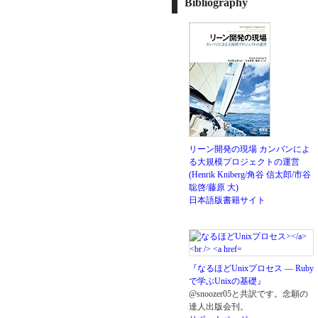
Bibliography
リーン開発の現場 カンバンによ
る大規模プロジェクトの運営
(Henrik Kniberg/角谷 信太郎/市谷
聡啓/藤原 大)
日本語版書籍サイト
『なるほどUnixプロセス ― Ruby
で学ぶUnixの基礎』
@snoozer05と共訳です。念願の
達人出版会刊。