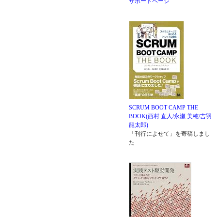
サポートページ
SCRUM BOOT CAMP THE
BOOK(西村 直人/永瀬 美穂/吉羽
龍太郎)
「刊行によせて」を寄稿しまし
た