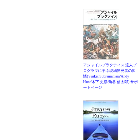
アジャイルプラクティス 達人プ
ログラマに学ぶ現場開発者の習
慣(Venkat Subramaniam/Andy
Hunt/木下 史彦/角谷 信太郎)
サポ
ートページ