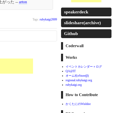
がった --
arton
speakerdeck
Tags:
rubykaigi2009
slideshare(archive)
Github
Coderwall
Works
イベントカレンダー＋ログ
QA@IT
オーム社eStore(β)
regional.rubykaigi.org
rubykaigi.org
How to Contribute
かくたにのWishlist