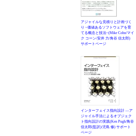
アジャイルな見積りと計画づく
り ~価値あるソフトウェアを育
てる概念と技法~(Mike Cohn/マイ
ク コーン/安井 力/角谷 信太郎)
サポートページ
インターフェイス指向設計 ―ア
ジャイル手法によるオブジェク
ト指向設計の実践(Ken Pugh/角谷
信太郎(監訳)/児島 修)
サポート
ページ