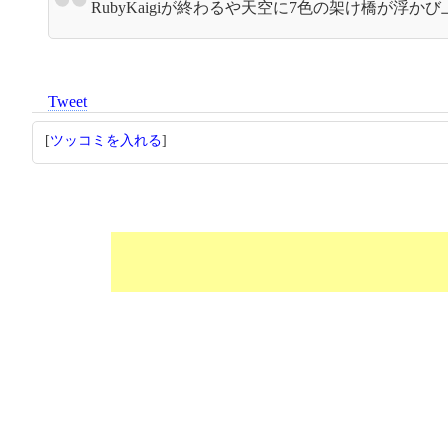
RubyKaigiが終わるや天空に7色の架け橋が浮かび上
Tweet
[
ツッコミを入れる
]