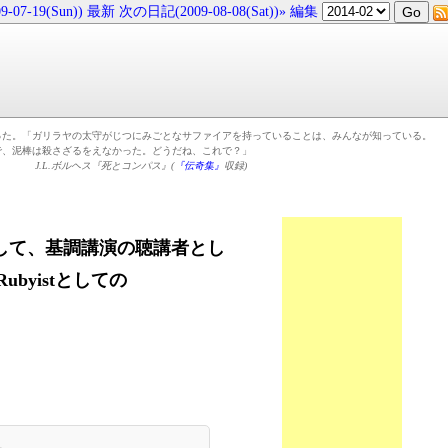
07-19(Sun))
最新
次の日記(2009-08-08(Sat))»
編集
った。「ガリラヤの太守がじつにみごとなサファイアを持っていることは、みんなが知っている。
で、泥棒は殺さざるをえなかった。どうだね、これで？」
J.L.ボルヘス『死とコンパス』(
『伝奇集』
収録)
して、基調講演の聴講者とし
byistとしての