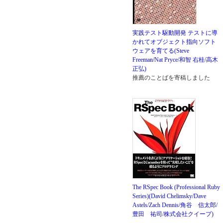
実践テスト駆動開発 テストに導
かれてオブジェクト指向ソフト
ウェアを育てる(Steve
Freeman/Nat Pryce/和智 右桂/高木
正弘)
推薦のことばを寄稿しました
The RSpec Book (Professional Ruby
Series)(David Chelimsky/Dave
Astels/Zach Dennis/角谷 信太郎/
豊田 祐司/株式会社クイープ)