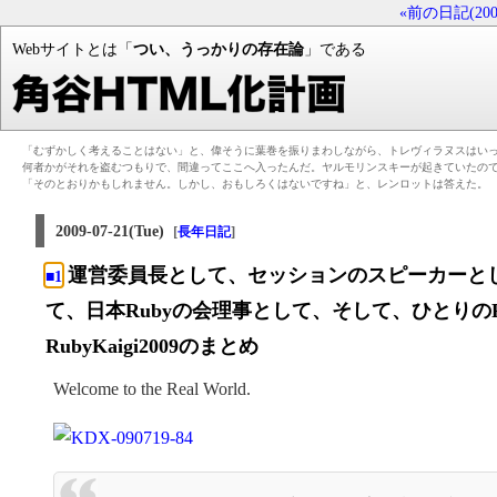
«前の日記(2009-
Webサイトとは「
つい、うっかりの存在論
」である
「むずかしく考えることはない」と、偉そうに葉巻を振りまわしながら、トレヴィラヌスはい
何者かがそれを盗むつもりで、間違ってここへ入ったんだ。ヤルモリンスキーが起きていたの
「そのとおりかもしれません。しかし、おもしろくはないですね」と、レンロットは答えた。
2009-07-21(Tue)
[
]
長年日記
運営委員長として、セッションのスピーカーと
■1
て、日本Rubyの会理事として、そして、ひとりのRu
RubyKaigi2009のまとめ
Welcome to the Real World.