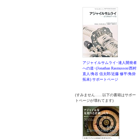
アジャイルサムライ−達人開発者
への道−(Jonathan Rasmusson/西村
直人/角谷 信太郎/近藤 修平/角掛
拓未)
サポートページ
(すみません……以下の書籍はサポー
トページが壊れてます)